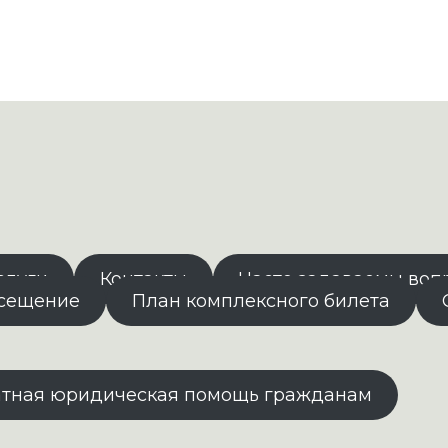
слуги
Контакты
Часто задаваемы воп
осещение
План комплексного билета
атная юридическая помощь гражданам