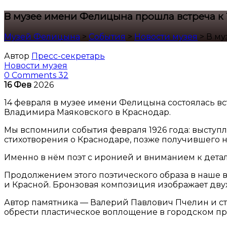
В музее имени Фелицына прошла встреча к
Музей Фелицына
>
События
>
Новости музея
>
В му
Автор
Пресс-секретарь
Новости музея
0 Comments
32
16
Фев
2026
14 февраля в музее имени Фелицына состоялась вс
Владимира Маяковского в Краснодар.
Мы вспомнили события февраля 1926 года: выступл
стихотворения о Краснодаре, позже получившего н
Именно в нём поэт с иронией и вниманием к дета
Продолжением этого поэтического образа в наше 
и Красной. Бронзовая композиция изображает дву
Автор памятника — Валерий Павлович Пчелин и стал
обрести пластическое воплощение в городском про