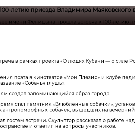
 100-летию приезда Владимира Маяковского 
зее имени Фелицына прошла встреча к 100-летию 
треча в рамках проекта «О людях Кубани — о силе 
ения поэта в кинотеатре «Мон Плезир» и клубе педи
азвание «Собачья глушь».
лям создал запоминающийся образ города.
время стал памятник «Влюблённые собачки», устан
х антропоморфных, собачек, вышедших на вечерний
 гостем встречи. Скульптор рассказал о работе над
странстве и ответил на вопросы участников.