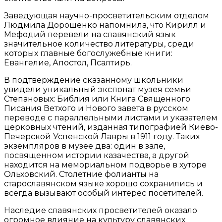
Заведующая научно-просветительским отделом
Людмила Дорошенко напомнила, что Кирилл и
Мефодий перевели на славянский язык
значительное количество литературы, среди
которых главные богослужебные книги:
Евангелие, Апостол, Псалтирь.
В подтверждение сказанному школьники
увидели уникальный экспонат музея семьи
Степановых: Библия или Книга Священного
Писания Ветхого и Нового завета в русском
переводе с параллельными листами и указателем
церковных чтений, изданная типографией Киево-
Печерской Успенской Лавры в 1911 году. Таких
экземпляров в музее два: один в зале,
посвященном истории казачества, а другой
находится на мемориальном подворье в хуторе
Ольховский. Столетние фолианты на
старославянском языке хорошо сохранились и
всегда вызывают особый интерес посетителей.
Наследие славянских просветителей оказало
огромное влияние на культуру славянских