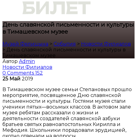
День славянской письменности и культуры
в Тимашевском музее
Музей Фелицына
>
События
>
Новости Филиалов
>
День славянской письменности и культуры в
Тимашевском музее
Автор
Admin
Новости Филиалов
0 Comments
152
25
Май
2019
В Тимашевском музее семьи Степановых прошло
мероприятие, посвященное Дню славянской
письменности и культуры. Гостями музея стали
ученики пятых—восьмых классов. В актовом зале
музея ребятам рассказали о жизни и
деятельности создателей славянской азбуки
братьев святых равноапостольных Кирилла и
Мефодия. Школьники порадовали эрудицией,
охотно отвечали на вопросы.