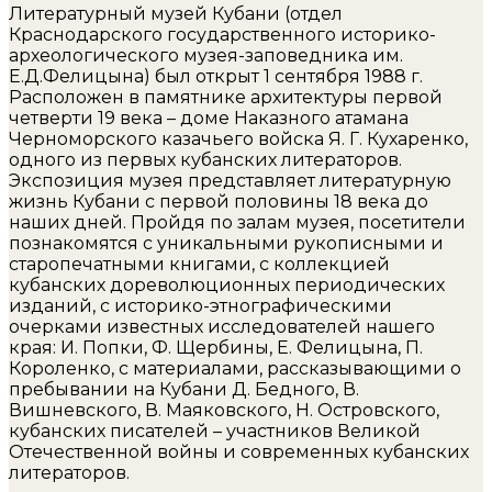
Литературный музей Кубани (отдел
Краснодарского государственного историко-
археологического музея-заповедника им.
Е.Д.Фелицына) был открыт 1 сентября 1988 г.
Расположен в памятнике архитектуры первой
четверти 19 века – доме Наказного атамана
Черноморского казачьего войска Я. Г. Кухаренко,
одного из первых кубанских литераторов.
Экспозиция музея представляет литературную
жизнь Кубани с первой половины 18 века до
наших дней. Пройдя по залам музея, посетители
познакомятся с уникальными рукописными и
старопечатными книгами, с коллекцией
кубанских дореволюционных периодических
изданий, с историко-этнографическими
очерками известных исследователей нашего
края: И. Попки, Ф. Щербины, Е. Фелицына, П.
Короленко, с материалами, рассказывающими о
пребывании на Кубани Д. Бедного, В.
Вишневского, В. Маяковского, Н. Островского,
кубанских писателей – участников Великой
Отечественной войны и современных кубанских
литераторов.