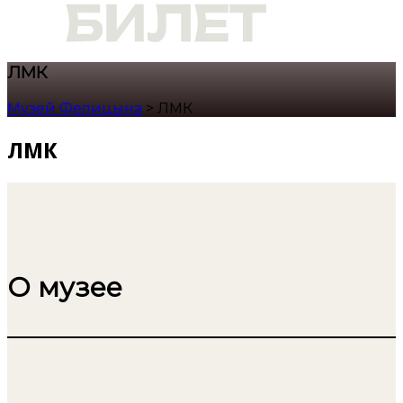
ЛМК
Музей Фелицына
>
ЛМК
ЛМК
О музее