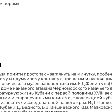
м пером»
и
 прийти просто так – заглянуть на минутку, пробежа
ому и вдумчивому контакту с прошлым и настоящим
огического музея-заповедника им. Е.Д.Фелицына) бы
 доме наказного атамана Черноморского казачьего во
ратурную жизнь Кубани с первой половины XVIII век
ными и старопечатными книгами, с коллекцией к
вестных исследователей нашего края: И.Д. Попко, Ф
ани Д. Бедного, В.В. Вишневского, В.В. Маяковског