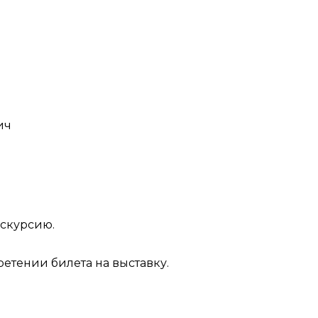
ич
кскурсию.
етении билета на выставку.