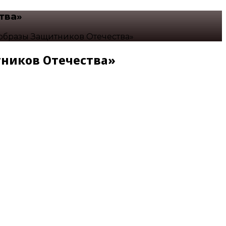
тва»
 образы Защитников Отечества»
тников Отечества»