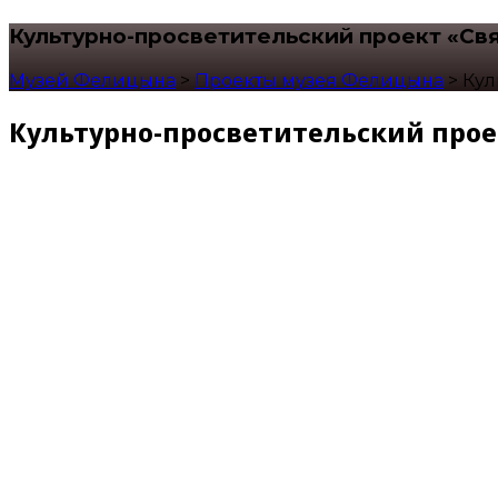
Культурно-просветительский проект «Св
Музей Фелицына
>
Проекты музея Фелицына
>
Кул
Культурно-просветительский прое