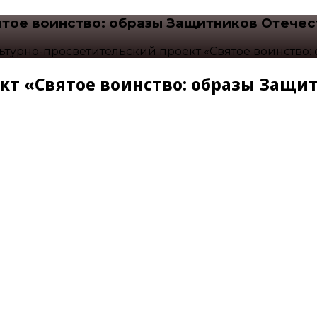
ятое воинство: образы Защитников Отечес
ьтурно-просветительский проект «Святое воинство:
кт «Святое воинство: образы Защи