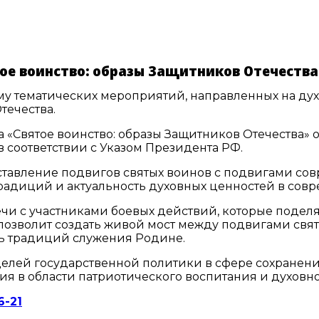
ое воинство: образы Защитников Отечеств
у тематических мероприятий, направленных на дух
течества.
а «Святое воинство: образы Защитников Отечества»
 соответствии с Указом Президента РФ.
ставление подвигов святых воинов с подвигами со
радиций и актуальность духовных ценностей в сов
ечи с участниками боевых действий, которые подел
позволит создать живой мост между подвигами свя
зь традиций служения Родине.
целей государственной политики в сфере сохране
я в области патриотического воспитания и духовно
6-21