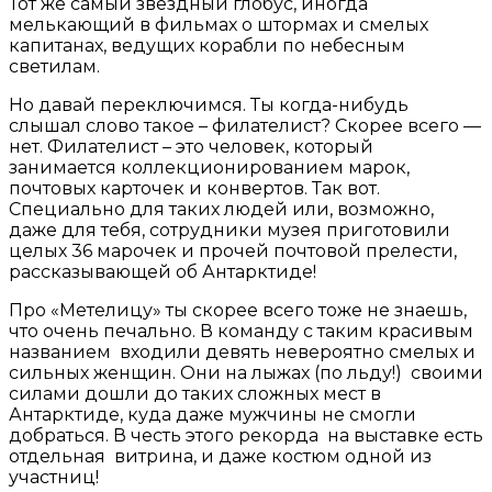
Тот же самый звездный глобус, иногда
мелькающий в фильмах о штормах и смелых
капитанах, ведущих корабли по небесным
светилам.
Но давай переключимся. Ты когда-нибудь
слышал слово такое – филателист? Скорее всего —
нет. Филателист – это человек, который
занимается коллекционированием марок,
почтовых карточек и конвертов. Так вот.
Специально для таких людей или, возможно,
даже для тебя, сотрудники музея приготовили
целых 36 марочек и прочей почтовой прелести,
рассказывающей об Антарктиде!
Про «Метелицу» ты скорее всего тоже не знаешь,
что очень печально. В команду с таким красивым
названием входили девять невероятно смелых и
сильных женщин. Они на лыжах (по льду!) своими
силами дошли до таких сложных мест в
Антарктиде, куда даже мужчины не смогли
добраться. В честь этого рекорда на выставке есть
отдельная витрина, и даже костюм одной из
участниц!