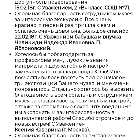
доступность повествования.
15.02.18г. С Уважением, 2 «В» класс, СОШ №71.
Огромная благодарность сотрудникам музея
за интересную экскурсию. Все очень
красиво, я первый раз пришла к вам и
осталась очень довольна. Большое спасибо.
22.02.18г. С Уважением бабушка и внучка
Челикиди Надежда Ивановна. П.
Яблоновский.
Хотелось бы поблагодарить за
профессионализм, глубокие знания
материала и дружелюбный настрой
замечательного экскурсовода Юлю! Мне
посчастливилось посетить под ее началом
три экспозиции Вашего музея, и мне очень
понравилось. Отдельно хотелось бы выразить
благодарность всем остальным сотрудникам
музея за отзывчивость, позитивный настрой,
а также за стремление сохранить введенные
им экспонаты и заинтересованность в
выполняемой работе! Спасибо огромное и до
новых встреч! С Уважением
Ксения Каверина (г. Москва).
Огромная благодарность за выставку всем