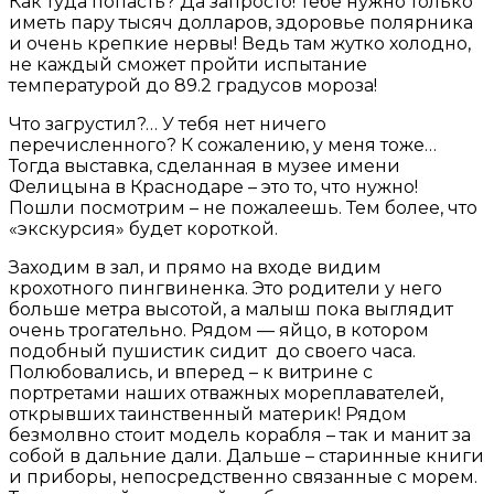
Как туда попасть? Да запросто! Тебе нужно только
иметь пару тысяч долларов, здоровье полярника
и очень крепкие нервы! Ведь там жутко холодно,
не каждый сможет пройти испытание
температурой до 89.2 градусов мороза!
Что загрустил?… У тебя нет ничего
перечисленного? К сожалению, у меня тоже…
Тогда выставка, сделанная в музее имени
Фелицына в Краснодаре – это то, что нужно!
Пошли посмотрим – не пожалеешь. Тем более, что
«экскурсия» будет короткой.
Заходим в зал, и прямо на входе видим
крохотного пингвиненка. Это родители у него
больше метра высотой, а малыш пока выглядит
очень трогательно. Рядом — яйцо, в котором
подобный пушистик сидит до своего часа.
Полюбовались, и вперед – к витрине с
портретами наших отважных мореплавателей,
открывших таинственный материк! Рядом
безмолвно стоит модель корабля – так и манит за
собой в дальние дали. Дальше – старинные книги
и приборы, непосредственно связанные с морем.