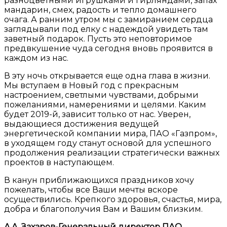
разноцветными игрушками и гирляндами, запах
мандарин, смех, радость и тепло домашнего
очага. А ранним утром мы с замиранием сердца
заглядывали под елку с надеждой увидеть там
заветный подарок. Пусть это неповторимое
предвкушение чуда сегодня вновь проявится в
каждом из нас.
В эту ночь открывается еще одна глава в жизни.
Мы вступаем в Новый год с прекрасным
настроением, светлыми чувствами, добрыми
пожеланиями, намерениями и целями. Каким
будет 2019-й, зависит только от нас. Уверен,
выдающиеся достижения ведущей
энергетической компании мира, ПАО «Газпром»,
в уходящем году станут основой для успешного
продолжения реализации стратегически важных
проектов в наступающем.
В канун приближающихся праздников хочу
пожелать, чтобы все Ваши мечты вскоре
осуществились. Крепкого здоровья, счастья, мира,
добра и благополучия Вам и Вашим близким.
А.А. Захаров-Генеральный директор ПАО