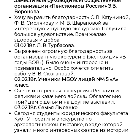
Заместитель руководителя общественной
организации «Пенсионеры России» Э.В.
Воронова
Хочу выразить благодарность С. В. Катуниной,
Ф. В. Смолякову и М. В. Шараповой за
интересную и нужную экскурсию. Получила
большое удовольствие. Всем желаю
здоровья и добра.
01.02.18г. Л. В. Турбасова.
Выражаем огромную благодарность за
организованную экскурсию (экспозиция «В
годы ВОВ»). Было очень интересно и
познавательно. Особо хочется отметить
работу В. В. Сюзгановой.
02.02.18г. Ученики МБОУ лицей №4 5 «А»
класс.
Очень интересная экскурсия «Регалии и
реликвии казачьего войска» Обязательно
прийдем с детьми на другие выставки.
03.02.18г. Семья Лысенко.
Сегодня студенты юридического факультета
Куб ГУ посетили экскурсию по
археологической выставке, в ходе которой
узнали много интересных фактов из истории