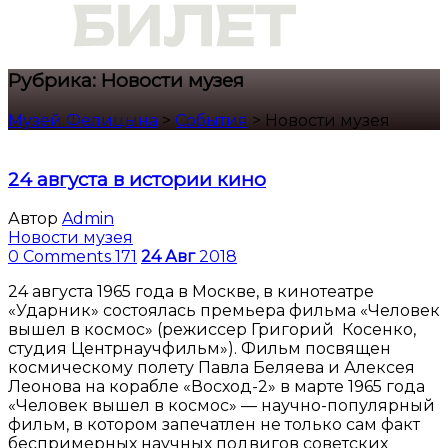
Рубрика:
Новости музея
Музей Фелицына
>
События
>
Новости музея
24 августа в истории кино
Автор
Admin
Новости музея
0 Comments
171
24
Авг
2018
24 августа 1965 года в Москве, в кинотеатре
«Ударник» состоялась премьера фильма «Человек
вышел в космос» (режиссер Григорий Косенко,
студия Центрнаучфильм»). Фильм посвящен
космическому полету Павла Беляева и Алексея
Леонова на корабле «Восход-2» в марте 1965 года
«Человек вышел в космос» — научно-популярный
фильм, в котором запечатлен не только сам факт
беспримерных научных подвигов советских