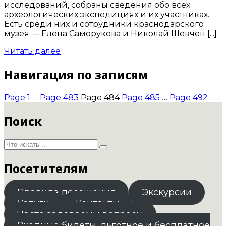
исследований, собраны сведения обо всех
археологических экспедициях и их участниках.
Есть среди них и сотрудники краснодарского
музея — Елена Саморукова и Николай Шевчен [...]
Читать далее
Навигация по записям
Page
1
…
Page
483
Page
484
Page
485
…
Page
492
Поиск
Посетителям
Правила посещения
Экскурсии
Услуги
Контакты
Часто задаваемы вопросы
Входные билеты. льготное и бесплатное