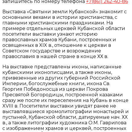
запишитесь по номеру телефона
+7(861) 262-40-86
Выставка «Святыни земли Кубанской» знакомит с
основными вехами в истории христианства, с
главными христианскими праздниками. На
примере отдельных церквей Кубанской области
посетители выставки узнают историю
православных храмов Кубани, построенных и
освященных в XIX в., отношение к церкви в
Советском государстве и возрождение
православия в нашей стране в конце ХХ в.
На выставке представлены иконы, написанные
кубанскими иконописцами, а также иконы,
привезенные из других губерний Российской
Империи, богослужебные книги, икона Св.
Георгия Победоносца из церкви Покрова
Пресвятой Богородицы, построенной казаками
сразу же после их переселения на Кубань в конце
XVIII в. Посетители выставки увидят ранее не
выставлявшиеся хромолитографии монастырей и
пустыней, Кубанской области, датируемые нач. ХХ
в., а также литографии художника О.М. Гаврилова
с изображением храмов и церквей, построенных