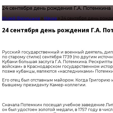
24 сентября день рождения Г.А. Потемкина
Музей Фелицына
>
Наука
>
24 сентября день рожде
24 сентября день рождения Г.А. П
Русский государственный и военный деятель, дип
по старому стилю) сентября 1739 (по другим исто
Кубани большая заслуга Г.А. Потемкина. Рескрип
войскам» в Краснодарском государственном истори
позже кубанцы, являются «наследниками» Потемки
Его отец был отставным майором. Когда Григорию 
бывшему президенту Камер-коллегии.
Сначала Потемкин посещал учебное заведение Литк
он был удостоен золотой медали, в 1757 году в чи