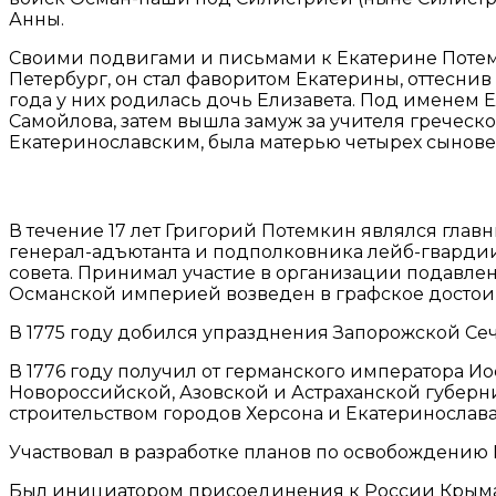
Анны.
Своими подвигами и письмами к Екатерине Потемк
Петербург, он стал фаворитом Екатерины, оттеснив
года у них родилась дочь Елизавета. Под именем
Самойлова, затем вышла замуж за учителя греческ
Екатеринославским, была матерью четырех сынове
В течение 17 лет Григорий Потемкин являлся главн
генерал-адъютанта и подполковника лейб-гварди
совета. Принимал участие в организации подавлен
Османской империей возведен в графское достоин
В 1775 году добился упразднения Запорожской Сеч
В 1776 году получил от германского императора И
Новороссийской, Азовской и Астраханской губерни
строительством городов Херсона и Екатеринослава
Участвовал в разработке планов по освобождению
Был инициатором присоединения к России Крыма 