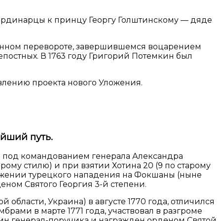
 в ординарцы к принцу Георгу Голштинскому — дяде
твенном перевороте, завершившемся воцарением
епостных. В 1763 году Григорий Потемкин был
авлению проекта нового Уложения.
ейший путь.
мию под командованием генерала Александра
рому стилю) и при взятии Хотина 20 (9 по старому
тражении турецкого нападения на Фокшаны (ныне
деном Святого Георгия 3-й степени.
области, Украина) в августе 1770 года, отличился
мбрами в марте 1771 года, участвовал в разгроме
 чин генерал-поручика и награжден орденом Святой