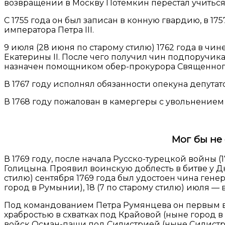
возвращении в Москву Потемкин перестал учиться, 
С 1755 года он был записан в конную гвардию, в 17
императора Петра III.
9 июля (28 июня по старому стилю) 1762 года в ч
Екатерины II. После чего получил чин подпоручика
назначен помощником обер-прокурора Священног
В 1767 году исполнял обязанности опекуна депутат
В 1768 году пожалован в камергеры с увольнением
Мог бы не 
В 1769 году, после начала Русско-турецкой войны
Голицына. Проявил воинскую доблесть в битве у Дн
стилю) сентября 1769 года был удостоен чина ген
город в Румынии), 18 (7 по старому стилю) июля — 
Под командованием Петра Румянцева он первым вор
храбростью в схватках под Крайовой (ныне город в 
войск Осман-паши под Силистрией (ныне Силистра,