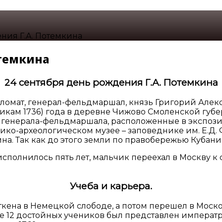
ния Г.А. Потемкина
отемкина
24 сентября день рождения Г.А. Потемкина
ломат, генерал-фельдмаршал, князь Григорий Алек
чникам 1736) года в деревне Чижово Смоленской гу
ты генерала-фельдмаршала, расположенные в экспоз
ко-археологическом музее – заповеднике им. Е.Д. Ф
на. Так как до этого земли по правобережью Кубан
исполнилось пять лет, мальчик переехал в Москву к
Учеба и карьера.
ена в Немецкой слободе, а потом перешел в Московс
сле 12 достойных учеников был представлен императ