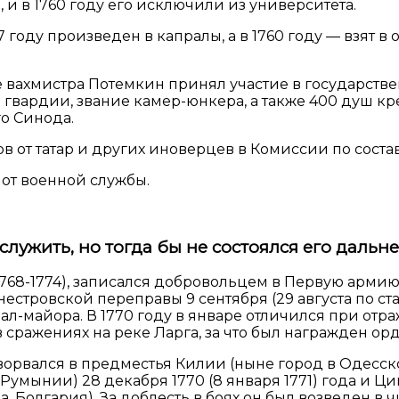
и в 1760 году его исключили из университета.
57 году произведен в капралы, а в 1760 году — взят
ине вахмистра Потемкин принял участие в государс
 гвардии, звание камер-юнкера, а также 400 душ кр
о Синода.
ов от татар и других иноверцев в Комиссии по сост
 от военной службы.
служить, но тогда бы не состоялся его дальн
 (1768-1774), записался добровольцем в Первую ар
естровской переправы 9 сентября (29 августа по ста
ерал-майора. В 1770 году в январе отличился при о
в сражениях на реке Ларга, за что был награжден ор
вался в предместья Килии (ныне город в Одесской 
Румынии) 28 декабря 1770 (8 января 1771) года и Ци
 Болгария). За доблесть в боях он был возведен в