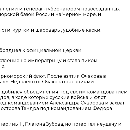
оллегии и генерал-губернатором новосозданных
морской базой России на Черном море, и
оги, куртки и шаровары, удобные каски.
обрядцев к официальной церкви.
чатление на императрицу и стала пиком
о.
ерноморский флот. После взятия Очакова в
даль. Недалеко от Очакова стараниями
язь добился объединения под своим командованием
в, в ходе которых русские войска и флот
од командованием Александра Суворова и захват
 у острова Тендра под командованием Федора
ерины II, Платона Зубова, но потерпел неудачу и