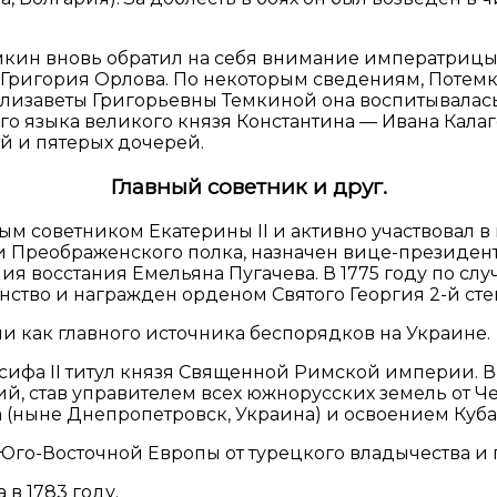
ин вновь обратил на себя внимание императрицы. П
 Григория Орлова. По некоторым сведениям, Потемки
 Елизаветы Григорьевны Темкиной она воспитывала
ого языка великого князя Константина — Ивана Кала
й и пятерых дочерей.
Главный советник и друг.
ым советником Екатерины II и активно участвовал в 
и Преображенского полка, назначен вице-президен
ия восстания Емельяна Пугачева. В 1775 году по с
ство и награжден орденом Святого Георгия 2-й сте
и как главного источника беспорядков на Украине.
осифа II титул князя Священной Римской империи. В
й, став управителем всех южнорусских земель от Ч
 (ныне Днепропетровск, Украина) и освоением Куба
 Юго-Восточной Европы от турецкого владычества 
в 1783 году.