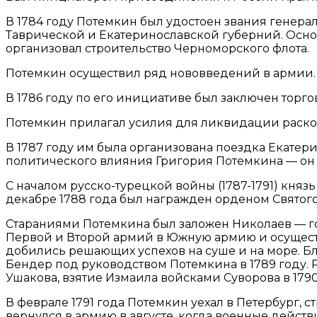
В 1784 году Потемкин был удостоен звания генер
Таврической и Екатеринославской губерний. Основ
организовал строительство Черноморского флота.
Потемкин осуществил ряд нововведений в армии. 
В 1786 году по его инициативе был заключен торг
Потемкин прилагал усилия для ликвидации раско
В 1787 году им была организована поездка Екатери
политического влияния Григория Потемкина — он б
С началом русско-турецкой войны (1787-1791) кня
декабре 1788 года был награжден орденом Святого 
Стараниями Потемкина был заложен Николаев — го
Первой и Второй армий в Южную армию и осуществл
добились решающих успехов на суше и на море. Б
Бендер под руководством Потемкина в 1789 году.
Ушакова, взятие Измаила войсками Суворова в 1790
В феврале 1791 года Потемкин уехал в Петербург, 
вернулся в армию в августе, когда военные дейст