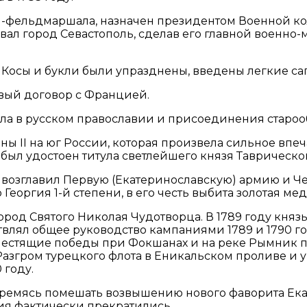
ал-фельдмаршала, назначен президентом Военной к
ал город Севастополь, сделав его главной военно-
Косы и букли были упразднены, введены легкие сап
овый договор с Францией.
ла в русском православии и присоединения старо
ны II на юг России, которая произвела сильное впе
ыл удостоен титула светлейшего князя Таврическог
зь возглавил Первую (Екатеринославскую) армию и Ч
Георгия 1-й степени, в его честь выбита золотая ме
род Святого Николая Чудотворца. В 1789 году кн
ял общее руководство кампаниями 1789 и 1790 годо
лестящие победы при Фокшанах и на реке Рымник п
 Разгром турецкого флота в Еникальском проливе и
 году.
стремясь помешать возвышению нового фаворита Екат
вия фактически прекратились.