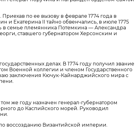
риехав по ее вызову в феврале 1774 года в
н и Екатерина II тайно обвенчались, в июле 1775
сь в семье племянника Потемкина — Александра
георги, ставшего губернатором Херсонским и
государственных делах. В 1774 году получил звание
том Военной коллегии и членом Государственного
лучаю заключения Кючук-Кайнарджийского мира с
пени.
 том же году назначен генерал-губернатором
ерного до Каспийского морей. Руководил
ни.
и по воссозданию Византийской империи.