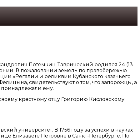
сандрович Потемкин-Таврический родился 24 (13
бернии. В пожаловании земель по правобережью
иции «Регалии и реликвии Кубанского казачьего
елицына, свидетельствуют о том, что запорожцы, а
и принадлежали ему.
 своему крестному отцу Григорию Кисловскому,
кий университет. В 1756 году за успехи в науках
рице Елизавете Петровне в Санкт-Петербурге. По