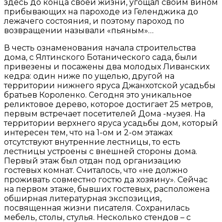
здесь до конца своей жизни, угощал своим вином
прибывающих на пароходе из Геленджика до
лежачего состояния, и поэтому пароход по
возвращении называли «пьяным»…
В честь ознаменования начала строительства
дома, с Ялтинского Ботанического сада, были
привезены и посажены два молодых Ливанских
кедра: один ниже по ущелью, другой на
территории нижнего яруса Джанхотской усадьбы
братьев Короленко. Сегодня это уникальное
реликтовое дерево, которое достигает 25 метров,
первым встречает посетителей Дома -музея. На
территории верхнего яруса усадьбы дом, который
интересен тем, что на 1-ом и 2-ом этажах
отсутствуют внутренние лестницы, то есть
лестницы устроены с внешней стороны дома.
Первый этаж был отдан под организацию
гостевых комнат. Считалось, что «не должно
проживать совместно гостю да хозяину». Сейчас
на первом этаже, бывших гостевых, расположена
обширная литературная экспозиция,
посвященная жизни писателя. Сохранилась
мебель, столы, стулья. Несколько стендов – с