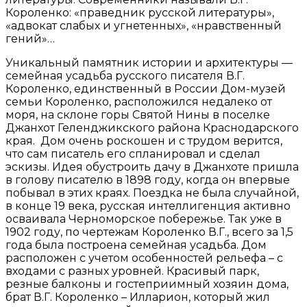
Короленко: «праведник русской литературы»,
«адвокат слабых и угнетенных», «нравственный
гений»…
Уникальный памятник истории и архитектуры —
семейная усадьба русского писателя В.Г.
Короленко, единственный в России Дом-музей
семьи Короленко, расположился недалеко от
моря, на склоне горы Святой Нины в поселке
Джанхот Геленджикского района Краснодарского
края. Дом очень роскошен и с трудом верится,
что сам писатель его спланировал и сделал
эскизы. Идея обустроить дачу в Джанхоте пришла
в голову писателю в 1898 году, когда он впервые
побывал в этих краях. Поездка не была случайной,
в конце 19 века, русская интеллигенция активно
осваивала Черноморское побережье. Так уже в
1902 году, по чертежам Короленко В.Г., всего за 1,5
года была построена семейная усадьба. Дом
расположен с учетом особенностей рельефа – с
входами с разных уровней. Красивый парк,
резные балконы и гостеприимный хозяин дома,
брат В.Г. Короленко – Илларион, который жил