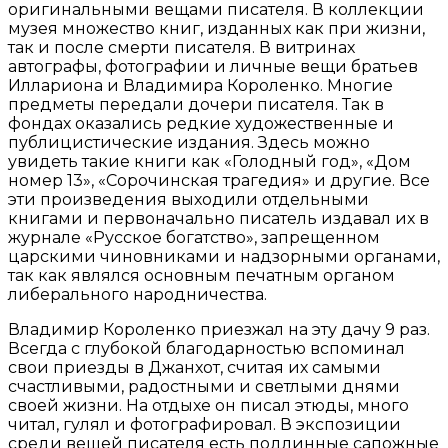
оригинальными вещами писателя. В коллекции
музея множество книг, изданных как при жизни,
так и после смерти писателя. В витринах
автографы, фотографии и личные вещи братьев
Иллариона и Владимира Короленко. Многие
предметы передали дочери писателя. Так в
фондах оказались редкие художественные и
публицистические издания. Здесь можно
увидеть такие книги как «Голодный год», «Дом
номер 13», «Сорочинская трагедия» и другие. Все
эти произведения выходили отдельными
книгами и первоначально писатель издавал их в
журнале «Русское богатство», запрещенном
царскими чиновниками и надзорными органами,
так как являлся основным печатным органом
либерального народничества.
Владимир Короленко приезжал на эту дачу 9 раз.
Всегда с глубокой благодарностью вспоминал
свои приезды в Джанхот, считая их самыми
счастливыми, радостными и светлыми днями
своей жизни. На отдыхе он писал этюды, много
читал, гулял и фотографировал. В экспозиции
среди вещей писателя есть подлинные сапожные