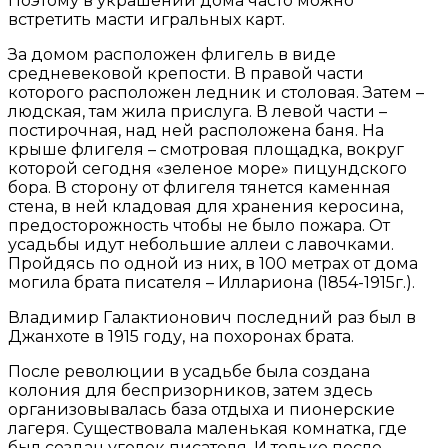
Поэтому в украшении дома часто можно
встретить масти игральных карт.
За домом расположен флигель в виде
средневековой крепости. В правой части
которого расположен ледник и столовая. Затем –
людская, там жила прислуга. В левой части –
постирочная, над ней расположена баня. На
крыше флигеля – смотровая площадка, вокруг
которой сегодня «зеленое море» пицундского
бора. В сторону от флигеля тянется каменная
стена, в ней кладовая для хранения керосина,
предосторожность чтобы не было пожара. От
усадьбы идут небольшие аллеи с лавочками.
Пройдясь по одной из них, в 100 метрах от дома
могила брата писателя – Иллариона (1854-1915г.).
Владимир Галактионович последний раз был в
Джанхоте в 1915 году, на похоронах брата.
После революции в усадьбе была создана
колония для беспризорников, затем здесь
организовывалась база отдыха и пионерские
лагеря. Существовала маленькая комнатка, где
был создан уголок писателя. И только после