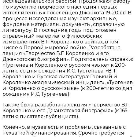
исследовательской работой. Продолжают работу
по изучению творческого наследия первых
интеллигентных поселенцев Джанхота 19-20 вв. В
процессе исследования изучают архивные,
фондовые материалы, документы, справочную
литературу. В последние годы подготовлен
справочный материал о философских
измышлениях В.Г. Короленко о войнах, в том
числе о Первой мировой войне. Разработана
лекция «Творчество В.Г. Короленко и его
Джанхотская биография». Подготовлены справки:
«Тургенев и Короленко о русском языке» к 200-
летию со дня рождения И.С. Тургенева, «В. Г.
Короленко и Русская литература: Горький и
Короленко академический инцидент», «Тургенев
и Короленко о русском зыке» (к 200-летию со дня
рождения И.С. Тургенева).
Так же была разработана лекция «Творчество В.Г.
Короленко и его Джанхотская биография» (к 165-
летию писателя-публициста).
Конечно, в музее есть и проблемы, связанные с
нехваткой финансирования. Срочно требуется