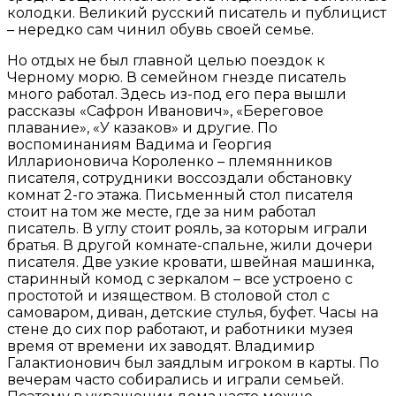
колодки. Великий русский писатель и публицист
– нередко сам чинил обувь своей семье.
Но отдых не был главной целью поездок к
Черному морю. В семейном гнезде писатель
много работал. Здесь из-под его пера вышли
рассказы «Сафрон Иванович», «Береговое
плавание», «У казаков» и другие. По
воспоминаниям Вадима и Георгия
Илларионовича Короленко – племянников
писателя, сотрудники воссоздали обстановку
комнат 2-го этажа. Письменный стол писателя
стоит на том же месте, где за ним работал
писатель. В углу стоит рояль, за которым играли
братья. В другой комнате-спальне, жили дочери
писателя. Две узкие кровати, швейная машинка,
старинный комод с зеркалом – все устроено с
простотой и изяществом. В столовой стол с
самоваром, диван, детские стулья, буфет. Часы на
стене до сих пор работают, и работники музея
время от времени их заводят. Владимир
Галактионович был заядлым игроком в карты. По
вечерам часто собирались и играли семьей.