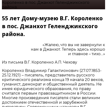
Короленко в пос. Джанхот Геленджикского
района.
55 лет Дому-музею В.Г. Короленко
в пос. Джанхот Геленджикского
района.
«Жалею, что вы не завернули к
нам в Джанхот. Теперь здесь хорошо
и главное – тихо…»
Из письма В.Г. Короленко А.П. Чехову
Короленко Владимир Галактионович (27.07.1853-
25.12.1921) – писатель, представитель русского
критического реализма конца 19 начала 20 веков,
гуманист, демократ и общественный деятель. Не
имея юридического образования, по праву
считался первым правозащитником в России.
Многие произведения писателя стали великим
достоянием отечественной и зарубежной
литературы. Современники называли В.Г.