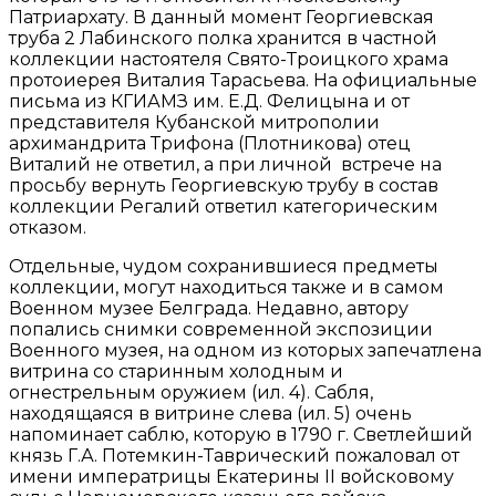
Патриархату. В данный момент Георгиевская
труба 2 Лабинского полка хранится в частной
коллекции настоятеля Свято-Троицкого храма
протоиерея Виталия Тарасьева. На официальные
письма из КГИАМЗ им. Е.Д. Фелицына и от
представителя Кубанской митрополии
архимандрита Трифона (Плотникова) отец
Виталий не ответил, а при личной встрече на
просьбу вернуть Георгиевскую трубу в состав
коллекции Регалий ответил категорическим
отказом.
Отдельные, чудом сохранившиеся предметы
коллекции, могут находиться также и в самом
Военном музее Белграда. Недавно, автору
попались снимки современной экспозиции
Военного музея, на одном из которых запечатлена
витрина со старинным холодным и
огнестрельным оружием (ил. 4). Сабля,
находящаяся в витрине слева (ил. 5) очень
напоминает саблю, которую в 1790 г. Светлейший
князь Г.А. Потемкин-Таврический пожаловал от
имени императрицы Екатерины II войсковому