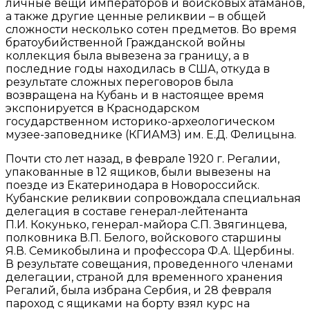
личные вещи императоров и войсковых атаманов,
а также другие ценные реликвии – в общей
сложности несколько сотен предметов. Во время
братоубийственной Гражданской войны
коллекция была вывезена за границу, а в
последние годы находилась в США, откуда в
результате сложных переговоров была
возвращена на Кубань и в настоящее время
экспонируется в Краснодарском
государственном историко-археологическом
музее-заповеднике (КГИАМЗ) им. Е.Д. Фелицына.
Почти сто лет назад, в феврале 1920 г. Регалии,
упакованные в 12 ящиков, были вывезены на
поезде из Екатеринодара в Новороссийск.
Кубанские реликвии сопровождала специальная
делегация в составе генерал-лейтенанта
П.И. Кокунько, генерал-майора С.П. Звягинцева,
полковника В.П. Белого, войскового старшины
Я.В. Семикобылина и профессора Ф.А. Щербины.
В результате совещания, проведенного членами
делегации, страной для временного хранения
Регалий, была избрана Сербия, и 28 февраля
пароход с ящиками на борту взял курс на