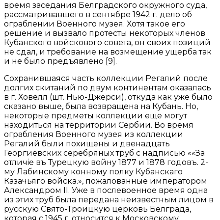
время заседания Белградского окружного суда,
рассматривавшего в сентябре 1942 г. дело об
ограблении Военного музея. Хотя такое его
решение и вызвало протесты некоторых членов
Кубанского войскового совета, он своих позиций
не сдал, и требование на возмещение ущерба так
и не было предъявлено [9].
Сохранившаяся часть коллекции Регалий после
долгих скитаний по двум континентам оказалась
в г. Ховелл (шт. Нью-Джерси), откуда как уже было
сказано выше, была возвращена на Кубань. Но,
некоторые предметы коллекции еще могут
находиться на территории Сербии. Во время
ограбления Военного музея из коллекции
Регалий были похищены и двенадцать
Георгиевских серебряных труб с надписью ««За
отличiе въ Турецкую войну 1877 и 1878 годовъ. 2-
му Лабинскому конному полку Кубанскаго
Казачьяго войска.», пожалованные императором
Александром II. Уже в послевоенное время одна
из этих труб была передана неизвестным лицом в
русскую Свято-Троицкую церковь Белграда,
которая с 1945 г. относится к Московскому