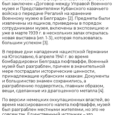
был заключен «Договор между Управой Военного
музея и Представителями Кубанского казачьего
войска о передаче Регалий на хранение
Военному музею в Белграде» [2]. Предметы были
извлечены из ящиков, приведены в порядок
сотрудниками музея, включены в экспозицию и
уже в марте 1939 г. в нескольких залах открылась
новая выставка (ил. 1-3), которая пользовалась
большим успехом [3].
В первые дни нападения нацистской Германии
на Югославию, 6 апреля 1941 г. во время
бомбардировки Белграда люфтваффе, Военный
музей был разграблен, причем в значительной
мере пострадали исторические ценности,
принадлежащие кубанским казакам. Документы
и большинство знамен сохранились, а
разграблению подверглись, главным образом,
вещи, сделанные из драгоценного металла [4].
По версии немецких оккупационных властей, во
время массированного налета люфтваффе, музей
был разграблен местными жителями, но это не
совсем так. Единственный источник – это