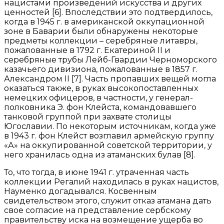
нацистами произведений искусства и других
ценностей [6]. Впоследствии это подтвердилось,
когда в 1945 г. в американской оккупационной
зоне в Баварии были обнаружены некоторые
предметы коллекции – серебряные литавры,
пожалованные в 1792 г. Екатериной II и
серебряные трубы Лейб-Гвардии Черноморского
казачьего дивизиона, пожалованные в 1857 г.
Александром II [7]. Часть пропавших вещей могла
оказаться также, в руках высокопоставленных
немецких офицеров, в частности, у генерал-
полковника Э. фон Клейста, командовавшего
танковой группой при захвате столицы
Югославии. По некоторым источникам, когда уже
в 1943 г. фон Клейст возглавил армейскую группу
«А» на оккупированной советской территории, у
него хранилась одна из атаманских булав [8].
То, что тогда, в июне 1941 г. утраченная часть
коллекции Регалий находилась в руках нацистов,
Науменко догадывался. Косвенным
свидетельством этого, служит отказ атамана дать
свое согласие на представление сербскому
правительству иска на возмещение ущерба во