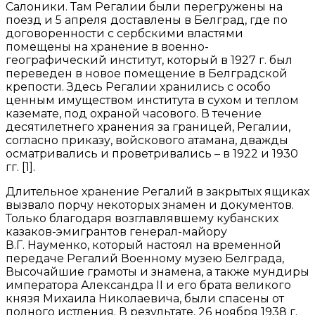
Салоники. Там Регалии были перегружены на
поезд и 5 апреля доставлены в Белград, где по
договоренности с сербскими властями
помещены на хранение в военно-
географический институт, который в 1927 г. был
переведен в новое помещение в Белградской
крепости. Здесь Регалии хранились с особо
ценным имуществом института в сухом и теплом
каземате, под охраной часового. В течение
десятилетнего хранения за границей, Регалии,
согласно приказу, войскового атамана, дважды
осматривались и проветривались – в 1922 и 1930
гг. [1].
Длительное хранение Регалий в закрытых ящиках
вызвало порчу некоторых знамен и документов.
Только благодаря возглавлявшему кубанских
казаков-эмигрантов генерал-майору
В.Г. Науменко, который настоял на временной
передаче Регалий Военному музею Белграда,
Высочайшие грамоты и знамена, а также мундиры
императора Александра II и его брата великого
князя Михаила Николаевича, были спасены от
полного истления. В результате, 26 ноября 1938 г.