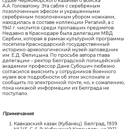
судье Черноморского казачьего войска
А.А. Головатому. Эта сабля с серебряным
позолоченным эфесом и украшенными
серебряным позолоченным убором ножнами,
находилась в составе коллекции Регалий, а с
1941 г. числится среди пропавших предметов.
Недавно в Краснодаре была делегация МВД
Сербии, которая в рамках культурной программы
посетила Краснодарский государственный
историко-археологический музей-заповедник
им. Е.Д. Фелицына. По просьбе автора глава
делегации – ректор Белградской полицейской
академии профессор Дане Субошич любезно
согласился выяснить у сотрудников Военного
музея все подробности об этом экспонате и
сообщить по электронной почте, но, к сожалению,
пока никакой информации из Белграда не
поступало.
Примечания
Кавказский казак (Кубанец). Белград, 1939.