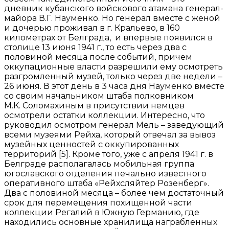
дневник кубанского войскового атамана генерал-
майора В.Г. Науменко. Но генерал вместе с женой
и дочерью проживал в г. Кральево, в 160
километрах от Белграда, и впервые появился в
столице 13 июня 1941 г., то есть через два с
половиной месяца после событий, причем
оккупационные власти разрешили ему осмотреть
разгромленный музей, только через две недели –
26 июня. В этот день в 3 часа дня Науменко вместе
со своим начальником штаба полковником
М.К. Соломахиным в присутствии немцев
осмотрели остатки коллекции. Интересно, что
руководил осмотром генерал Мель – заведующий
всеми музеями Рейха, который отвечал за вывоз
музейных ценностей с оккупированных
территорий [5]. Кроме того, уже с апреля 1941 г. в
Белграде располагалась мобильная группа
югославского отделения печально известного
оперативного штаба «Рейхсляйтер Розенберг».
Два с половиной месяца – более чем достаточный
срок для перемещения похищенной части
коллекции Регалий в Южную Германию, где
находились основные хранилища награбленных