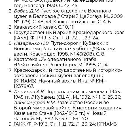
№ 145. С. 6–9; Кубанский Календарь на 1931
год. Белград, 1930. С. 42–45.
Бабац Д.М.
Русское отделение Военного
музея в Белграде // Старый Цейхгауз. М., 2009.
№ 1(29). С. 48, 49; Кавказский казак. С. 4–6
Кавказский казак. С. 10, 11.
Государственный архив Краснодарского края
(ГАКК). Ф. Р-1913. Оп. 1. Д. 72. Л. 23, 24.
Назаренко Н.В.
Пути-дороги Кубанских
Войсковых Регалий на чужбине // Казачьи
вести. Краснодар, 1998. № 46(208). С. 8.
Картотека «Z» оперативного штаба
«Рейхсляйтер Розенберг». М., 1998. С. 14.
Краснодарский государственный историко-
археологический музей-заповедник
(КГИАМЗ). Научный архив. Инв. № КМ–
12379/67.
Ленивов А.К.
Под казачьим знаменем в 1943–
1945 гг. // Кубанец (США). М., 1992. № 1. С. 25, 26;
Александров К.М.
Казачество России во
Второй мировой войне: К истории создания
Казачьего Стана (1942–1943 гг.) // Новый
Часовой. М., 1997. № 5. С. 166–170.
ГАКК. Ф. Р-1913. Оп. 1. Д. 72. Л. 23, 24; КГИАМЗ.