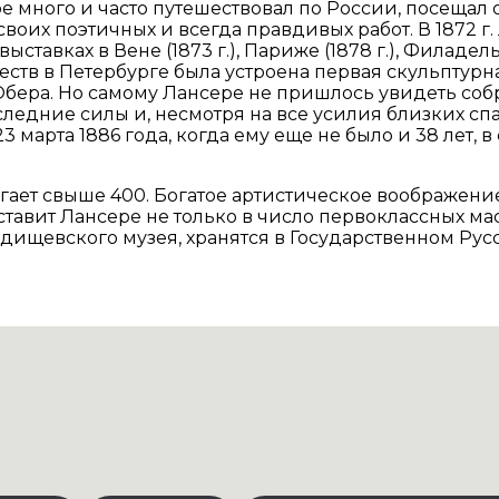
ре много и часто путешествовал по России, посещал
своих поэтичных и всегда правдивых работ. В 1872 
ыставках в Вене (1873 г.), Париже (1878 г.), Филаде
жеств в Петербурге была устроена первая скульптур
. Обера. Но самому Лансере не пришлось увидеть со
ледние силы и, несмотря на все усилия близких сп
 марта 1886 года, когда ему еще не было и 38 лет, 
 свыше 400. Богатое артистическое воображение, 
 ставит Лансере не только в число первоклассных м
дищевского музея, хранятся в Государственном Рус