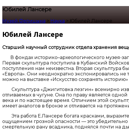
Юбилей Лансере
Музей Фелицына
>
Наука
>
Юбилей Лансере
Юбилей Лансере
Старший научный сотрудник отдела хранения вещ
В фондах историко–археологического музея-запов
Первая скульптура поступила в Кубанский Войско
поступления нам неизвестна. Вторая скульптура б
«Европа». Они неоднократно экспонировались не т
можно на выставке «Искусство сохранять историю»
Скульптура «Джигитовка лезгин» всемирно извес
отливаемых в чугуне. Она по праву является одной
века и по настоящее время. Отличием этой скульпт
имеет аналогов в бронзе и отливается на протяжен
Эта работа Е.Лансере богата красками, выразит
ощущением грозной опасности — это убедительно в
смертельную рану всадника, поднялся почти на ды