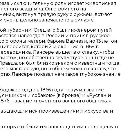
браза исключительную роль играет живописная
неного всадника. Он строит его на
енах, вытянув правую руку с ружьем, вот-вот
и очень цельно запечатлено в силуэте.
й губернии. Отец его был инженером путей
стался навсегда в России и принял русское
 стороны матери, барона Варнези, но 13 лет он
иверситет, который и окончил в 1869 г.
ереводчика, Лансере вышел в отставку, чтобы
истом, но собственно скульптуре он нигде не
равда, он был близко знаком с известным тогда
о мастерскую, но в общем можно сказать, что
отах Лансере показал нам такое глубокое знание
ожеств, где в 1866 году получил звание
ямщиком и собакою» (в бронзе) и «Руслан и
1876 г. звание «почетного вольного общника».
ях с выдающимися произведениями искусства и
 которые и были им впоследствии воплощены в