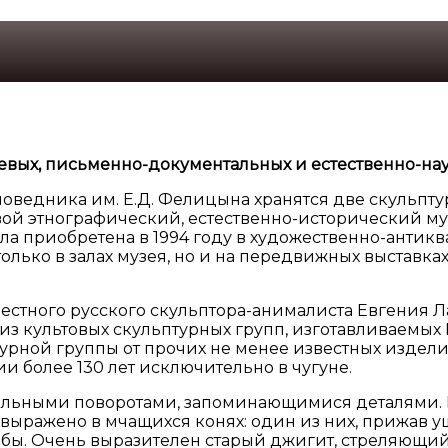
евых, письменно-документальных и естественно-на
едника им. Е.Д. Фелицына хранятся две скульптур
вой этнографический, естественно-исторический му
ыла приобретена в 1994 году в художественно-анти
олько в залах музея, но и на передвижных выставка
тного русского скульптора-анималиста Евгения Ла
 из культовых скульптурных групп, изготавливаемы
урной группы от прочих не менее известных изделий
ии более 130 лет исключительно в чугуне.
ельными поворотами, запоминающимися деталями. В
ыражено в мчащихся конях: один из них, прижав уши
бы. Очень выразителен старый джигит, стреляющий 