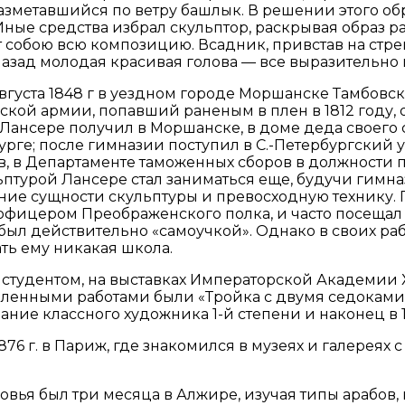
разметавшийся по ветру башлык. В решении этого о
ные средства избрал скульптор, раскрывая образ ра
 собою всю композицию. Всадник, привстав на стрем
 назад молодая красивая голова — все выразительно 
ста 1848 г в уездном городе Моршанске Тамбовско
кой армии, попавший раненым в плен в 1812 году, о
нсере получил в Моршанске, в доме деда своего со
рге; после гимназии поступил в С.-Петербургский ун
 в Департаменте таможенных сборов в должности п
птурой Лансере стал заниматься еще, будучи гимназ
ние сущности скульптуры и превосходную технику. П
ицером Преображенского полка, и часто посещал ег
был действительно «самоучкой». Однако в своих раб
ать ему никакая школа.
удентом, на выставках Императорской Академии Худ
ленными работами были «Тройка с двумя седоками, 
звание классного художника 1-й степени и наконец в 
1876 г. в Париж, где знакомился в музеях и галере
вья был три месяца в Алжире, изучая типы арабов,