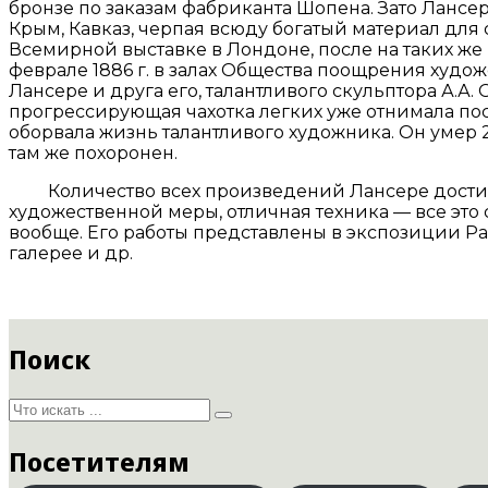
бронзе по заказам фабриканта Шопена. Зато Лансе
Крым, Кавказ, черпая всюду богатый материал для 
Всемирной выставке в Лондоне, после на таких же в
феврале 1886 г. в залах Общества поощрения худо
Лансере и друга его, талантливого скульптора А.А
прогрессирующая чахотка легких уже отнимала пос
оборвала жизнь талантливого художника. Он умер 23
там же похоронен.
Количество всех произведений Лансере достигает
художественной меры, отличная техника — все это
вообще. Его работы представлены в экспозиции Ра
галерее и др.
Поиск
Посетителям