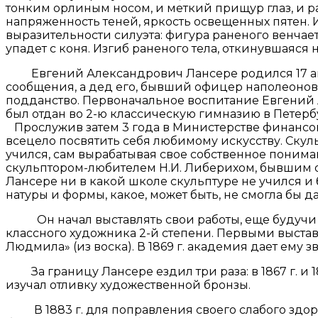
тонким орлиным носом, и меткий прищур глаз, и 
напряженность теней, яркость освещенных пятен. И
выразительности силуэта: фигура раненого венчает
упадет с коня. Изгиб раненого тела, откинувшаяся
Евгений Александрович Лансере родился 17 авгу
сообщения, а дед его, бывший офицер наполеоновс
подданство. Первоначальное воспитание Евгений Ла
был отдан во 2-ю классическую гимназию в Петербу
Прослужив затем 3 года в Министерстве финансов,
всецело посвятить себя любимому искусству. Скуль
учился, сам вырабатывая свое собственное понима
скульптором-любителем Н.И. Либерихом, бывшим оф
Лансере ни в какой школе скульптуре не учился и 
натуры и формы, какое, может быть, не смогла бы д
Он начал выставлять свои работы, еще будучи ст
классного художника 2-й степени. Первыми выстав
Людмила» (из воска). В 1869 г. академия дает ему 
За границу Лансере ездил три раза: в 1867 г. и 
изучал отливку художественной бронзы.
В 1883 г. для поправления своего слабого здоро