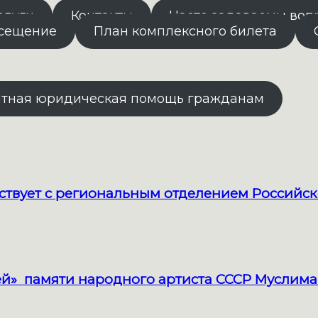
слуги
Контакты
Часто задаваемы воп
осещение
План комплексного билета
атная юридическая помощь гражданам
твует с региональным отделением Российск
й» памяти народного артиста СССР Муслима