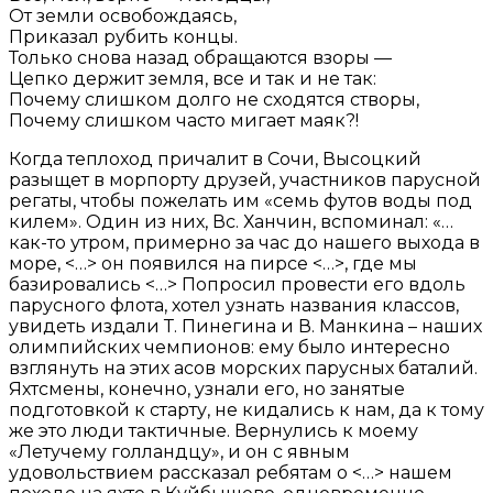
От земли освобождаясь,
Приказал рубить концы.
Только снова назад обращаются взоры —
Цепко держит земля, все и так и не так:
Почему слишком долго не сходятся створы,
Почему слишком часто мигает маяк?!
Когда теплоход причалит в Сочи, Высоцкий
разыщет в морпорту друзей, участников парусной
регаты, чтобы пожелать им «семь футов воды под
килем». Один из них, Вс. Ханчин, вспоминал: «…
как-то утром, примерно за час до нашего выхода в
море, <…> он появился на пирсе <…>, где мы
базировались <…> Попросил провести его вдоль
парусного флота, хотел узнать названия классов,
увидеть издали Т. Пинегина и В. Манкина – наших
олимпийских чемпионов: ему было интересно
взглянуть на этих асов морских парусных баталий.
Яхтсмены, конечно, узнали его, но занятые
подготовкой к старту, не кидались к нам, да к тому
же это люди тактичные. Вернулись к моему
«Летучему голландцу», и он с явным
удовольствием рассказал ребятам о <…> нашем