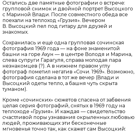
Остались две памятные фотографии о встрече:
групповой снимок и двойной портрет Высоцкого
с Мариной Влади. После совместного обеда все
поехали на теплоход «Грузия». Вечером
В. Высоцкий пел под гитару для друзей и
знакомых.
Сохранилась и ещё одна групповая сочинская
фотография 1969 года — на фоне знаменитой
башни на горе Ахун — в центре Володя и Марина,
слева супруги Гарагуля, справа молодая пара
незнакомцев (?). А в нижнем правом углу
фотограф пометил негатив «Сочи. 1969». Возможно,
фотография сделана в тот же вечер (Влади и
Высоцкий одеты тепло, а башня чуть скрыта
туманом).
Кроме «сочинских» сюжетов спасена от забвения
целая серия фотографий, снятых в 1969 году на
теплоходе «Грузия». И каждая — свидетельство
счастливой поры узнавания окрыленных любовью
людей, проживающих эти бесконечные
мгновенья точно так, как скажет сам Высоцкий: