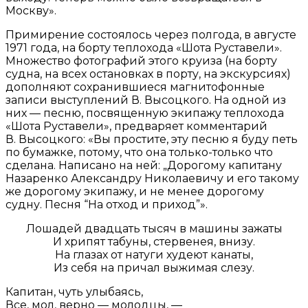
Москву».
Примирение состоялось через полгода, в августе
1971 года, на борту теплохода «Шота Руставели».
Множество фотографий этого круиза (на борту
судна, на всех остановках в порту, на экскурсиях)
дополняют сохранившиеся магнитофонные
записи выступлений В. Высоцкого. На одной из
них — песню, посвященную экипажу теплохода
«Шота Руставели», предваряет комментарий
В. Высоцкого: «Вы простите, эту песню я буду петь
по бумажке, потому, что она только-только что
сделана. Написано на ней: „Дорогому капитану
Назаренко Александру Николаевичу и его такому
же дорогому экипажу, и не менее дорогому
судну. Песня “На отход и приход”».
Лошадей двадцать тысяч в машины зажаты
И хрипят табуны, стервенея, внизу.
На глазах от натуги худеют канаты,
Из себя на причал выжимая слезу.
Капитан, чуть улыбаясь,
Все, мол, верно — молодцы, —