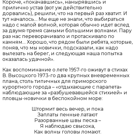
Короче, «покачавшись», нанырявшись и
прилично устав (вот уж действительно
дорвались), решили, что на первый раз хватит. И
тут началось… Мы еще не знали, что выбираться
надо с малой волной, которая обычно идет вслед
за двумя-тремя самыми большими волнами. Пару
раз нас переворачивало и протаскивало по
камням… Хорошо, что рядом были ребята, которые,
поняв, что мы новички, подсказали, как надо
вылезать на берег, и следующая наша попытка
оказалась удачной».
Как воспоминание о лете 1957-го оживут в стихах
В. Высоцкого 1973-го два крупных вневременных
плана, столь типичных для приморского
курортного города – «отдыхающие с парапета»
наблюдающие за «разбушевавшейся стихией» и
пловцы-новички в беспокойном море:
Штормит весь вечер, и пока
Заплаты пенные латают
Разорванные швы песка –
Я наблюдаю свысока,
Как волны головы ломают.