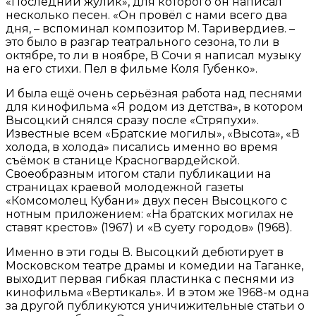
«Последний жулик», для которого он написал
несколько песен. «Он провёл с нами всего два
дня, – вспоминал композитор М. Таривердиев. –
это было в разгар театрального сезона, то ли в
октябре, то ли в ноябре, В Сочи я написал музыку
на его стихи. Пел в фильме Коля Губенко».
И была ещё очень серьёзная работа над песнями
для кинофильма «Я родом из детства», в котором
Высоцкий снялся сразу после «Стряпухи».
Известные всем «Братские могилы», «Высота», «В
холода, в холода» писались именно во время
съёмок в станице Красногвардейской.
Своеобразным итогом стали публикации на
страницах краевой молодежной газеты
«Комсомолец Кубани» двух песен Высоцкого с
нотным приложением: «На братских могилах не
ставят крестов» (1967) и «В суету городов» (1968).
Именно в эти годы В. Высоцкий дебютирует в
Московском театре драмы и комедии на Таганке,
выходит первая гибкая пластинка с песнями из
кинофильма «Вертикаль». И в этом же 1968-м одна
за другой публикуются уничижительные статьи о