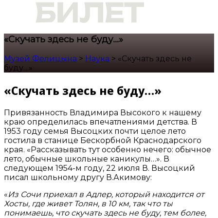
«Скучать здесь не буду…»
Музей Фелицына
>
Наука
>
«Скучать здесь не
буду…»
«Скучать здесь не буду…»
Привязанность Владимира Высокого к нашему
краю определилась впечатлениями детства. В
1953 году семья Высоцких почти целое лето
гостила в станице Бескорбной Краснодарского
края. «Рассказывать тут особенно нечего: обычное
лето, обычные школьные каникулы…». В
следующем 1954-м году, 22 июля В. Высоцкий
писал школьному другу В.Акимову:
«
Из Сочи приехал в Адлер, который находится от
Хосты, где живет Толян, в 10 км, так что ты
понимаешь, что скучать здесь не буду, тем более,