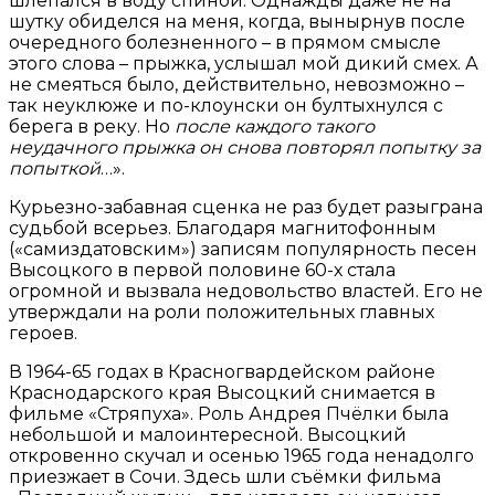
шлепался в воду спиной. Однажды даже не на
шутку обиделся на меня, когда, вынырнув после
очередного болезненного – в прямом смысле
этого слова – прыжка, услышал мой дикий смех. А
не смеяться было, действительно, невозможно –
так неуклюже и по-клоунски он бултыхнулся с
берега в реку. Но
после каждого такого
неудачного прыжка он снова повторял попытку за
попыткой
…».
Курьезно-забавная сценка не раз будет разыграна
судьбой всерьез. Благодаря магнитофонным
(«самиздатовским») записям популярность песен
Высоцкого в первой половине 60-х стала
огромной и вызвала недовольство властей. Его не
утверждали на роли положительных главных
героев.
В 1964-65 годах в Красногвардейском районе
Краснодарского края Высоцкий снимается в
фильме «Стряпуха». Роль Андрея Пчёлки была
небольшой и малоинтересной. Высоцкий
откровенно скучал и осенью 1965 года ненадолго
приезжает в Сочи. Здесь шли съёмки фильма