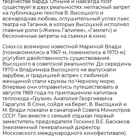
творчестве барда. Отныне и навсегда поэт
существует в двух реальностях: негласный запрет
на публикацию текстов В. Высоцкого и
всенародная любовь; оглушительный успех пьес
театра на Таганке, в которых Высоцкий исполнял
главные роли («Жизнь Галилея», «Гамлет») и
бесконечные запреты на съемки в кино.
Союз со всемирно известной Мариной Влади
(познакомились в 1967-м, поженились в 1970-м)
усугубил двойственность существования
Высоцкого в советской реальности. До середины
1970-х Владимира Высоцкого не выпускали
зарубеж, и традицией встреч с любимой
женщиной стали круизы по Черному морю.
Впервые они отправились путешествовать в
августе 1969 года по приглашению капитана
теплохода «Грузия» Анатолия Георгиевича
Гарагуля. В Сочи, сойдя на берег, В. Высоцкий и
М. Влади поехали в санаторий Совета Министров
СССР. Там вместе с семьей отдыхал первый
заместитель председателя Госкино В.Е. Баскаков
(неизменный генеральный директор
Московского международного кинофестиваля).