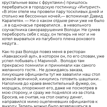
хрустальные вазы с фруктами») пришлось
перебраться в городскую гостиницу «Интурист».
«В этом отеле мы провели пару тоскливых дней и
столько же бессонных ночей,— вспоминал Давид
Карапетян. — Ни о каком отдыхе речи уже не было
…я в одночасье превратился… в невольного
соучастника саморазрушения Володи. Не сумев
перебороть себя с ходу, он теперь не мог и не
хотел вырваться из пагубного плена рокового
недуга…
Как-то раз Володя повез меня в ресторан
«Кавказский аул», в котором он, по его словам, уже
успел побывать с Мариной… Володю там
прекрасно помнили и принимали как самого
желанного гостя… Не дожидаясь заказа,
ликующие официанты тут же завалили наш стол
всякой всячиной, кинулись готовить шашлыки…
Наполнив до краев вместительный фужер, он,
морщась, опорожнил его, даже не посмотрев в
мою сторону, и сразу же поднялся из-за стола.
Бросив, не считая, на стол охапку денег,
направился мимо оцепеневших официантов к
выходу. Теперь можно было возвращаться в