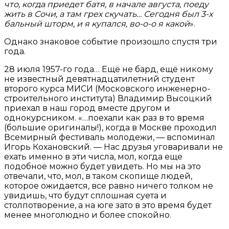
что, когда приедет батя, в начале августа, поеду
жить в Сочи, а там грех скучать… Сегодня был 3-х
бальный шторм, и я купался, во-о-о я какой
».
Однако знаковое событие произошло спустя три
года.
28 июля 1957-го года… Ещё не бард, ещё никому
не известный девятнадцатилетний студент
второго курса МИСИ (Московского инженерно-
строительного института) Владимир Высоцкий
приехал в наш город вместе другом и
однокурсником. «…поехали как раз в то время
(большие оригиналы!), когда в Москве проходил
Всемирный фестиваль молодежи, — вспоминал
Игорь Кохановский. — Нас друзья уговаривали не
ехать именно в эти числа, мол, когда еще
подобное можно будет увидеть. Но мы на это
отвечали, что, мол, в таком скопище людей,
которое ожидается, все равно ничего толком не
увидишь, что будут сплошная суета и
столпотворение, а на юге зато в это время будет
менее многолюдно и более спокойно.