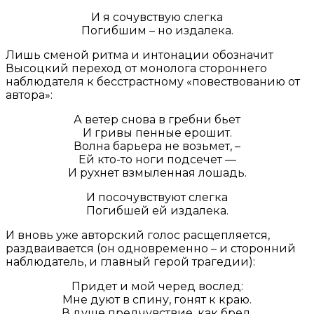
И я сочувствую слегка
Погибшим – но издалека.
Лишь сменой ритма и интонации обозначит
Высоцкий переход от монолога стороннего
наблюдателя к бесстрастному «повествованию от
автора»:
А ветер снова в гребни бьет
И гривы пенные ерошит.
Волна барьера не возьмет, –
Ей кто-то ноги подсечет —
И рухнет взмыленная лошадь.
И посочувствуют слегка
Погибшей ей издалека.
И вновь уже авторский голос расщепляется,
раздваивается (он одновременно – и сторонний
наблюдатель, и главный герой трагедии):
Придет и мой черед вослед:
Мне дуют в спину, гонят к краю.
В душе предчувствие, как бред,