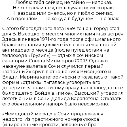
Люблю тебя сейчас, не тайно — напоказ.
Не «после» и не «до» в лучах твоих сгораю.
Навзрыд или смеясь, но я люблю сейчас,
А в прошлом — не хочу, а в будущем — не знаю.
С этого благодатного лета 1969-го наш город стал
для В. Высоцкого местом многих памятных встреч.
Здесь в январе 1971-го года после официального
бракосочетания должен был состояться второй
акт медового месяца (после путешествия на
теплоходе «Грузия») — отдых в сочинском
санатории Совета Министров СССР. Однако
накануне вылета в Сочи случился первый
«запойный» срыв в отношениях Высоцкого и
Влади. Марина категорически отказалась от такой
формы «отдыха», пыталась уговорить его
довериться знаменитому врачу-наркологу, но всё
было тщетно. Войдя в «пике», Высоцкий уговорил
лететь с ним в Сочи Давида Карапетяна. Отказать
его обаятельному напору было невозможно.
«Немедовый месяц» в Сочи продолжался
недолго. Из престижного номера-люкса
(«широченные кровати, золоченые бра,