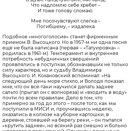
Что надломлю себе хребет –
И тоже голову сломаю.
Мне посочувствуют слегка –
Погибшему, – издалека
Подобное «многоголосие» станет фирменным
приемом В. Высоцкого. Но в 1957-м ни одна песня
ещё не была написана (первая – «Татуировка» –
родилась в 1961-м). Темперамент и внутренняя
потребность небудничных свершений
проявлялись в поступках, обозначавших не только
силу характера, но и судьбу Владимира
Высоцкого. И. Кохановский вспоминал: «На
следующий день море стихло, и Володя показал
мне, что он все-таки научился делать заднее
сальто (прыгал он с волнореза) и «входить в воду»
почти по всем правилам. Дело в том, что
примерно за год до этого – после того, как мы
поступили в МИСИ и, проучившись неделю,
оказались в колхозе на уборке картошки, в
деревне, стоявшей на берегу реки, – он пытался
«крутить заднее», но всякий раз смешно и больно