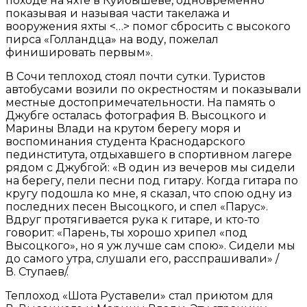
походе на яхте в Куйбышеве, одновременно
показывая и называя части такелажа и
вооружения яхты <…> помог сбросить с высокого
пирса «Голландца» на воду, пожелал
финишировать первым».
В Сочи теплоход стоял почти сутки. Туристов
автобусами возили по окрестностям и показывали
местные достопримечательности. На память о
Джубге осталась фотография В. Высоцкого и
Марины Влади на крутом берегу моря и
воспоминания студента Краснодарского
пединститута, отдыхавшего в спортивном лагере
рядом с Джубгой: «В один из вечеров мы сидели
на берегу, пели песни под гитару. Когда гитара по
кругу подошла ко мне, я сказал, что спою одну из
последних песен Высоцкого, и спел «Парус».
Вдруг протягивается рука к гитаре, и кто-то
говорит: «Парень, ты хорошо хрипел «под
Высоцкого», но я уж лучше сам спою». Сидели мы
до самого утра, слушали его, расспрашивали» /
В. Ступаев/.
Теплоход «Шота Руставели» стал приютом для