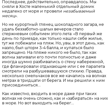
Последнее, действительно, оправдалось. Мы
сняли в Хосте маленький отдельный домик
недалеко от моря и провели
незабываемый
месяц
».
Но не курортный глянец шоколадного загара, не
удаль беззаботно-шалых вечеров стало
стержневым событием этого лета: «В первый же
день по приезде, как только нашли себе жилье,
тут же побежали на пляж. Но, увы, в этот день, как
назло, был шторм 3-4 балла, и купаться было
запрещено. На пляже никого не было, так как
волны заливали его почти полностью и даже
иногда шумно разбивались о стену набережной,
где фланировали отдыхающие или с ее парапета
смотрели на разбушевавшуюся стихию. Правда,
несколько смельчаков все же качались на волнах
метрах в тридцати от берега. И мы решили к ним
присоединиться…
Как известно, входить в море даже при таких
волнах не очень сложно, как и «забираться» на них
в море. Но вот выходить на берег…