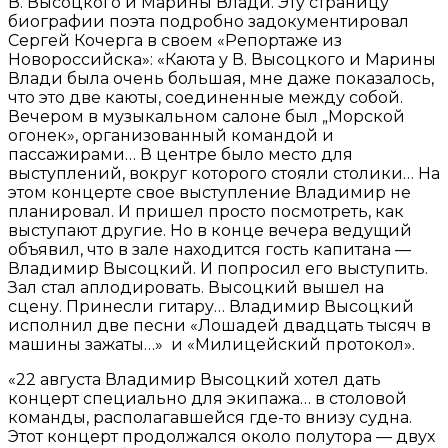
В. Высоцкого и Марины Влади. Эту страницу
биографии поэта подробно задокументировал
Сергей Кочерга в своем «Репортаже из
Новороссийска»: «Каюта у В. Высоцкого и Марины
Влади была очень большая, мне даже показалось,
что это две каюты, соединенные между собой.
Вечером в музыкальном салоне был „Морской
огонек», организованный командой и
пассажирами… В центре было место для
выступлений, вокруг которого стояли столики… На
этом концерте свое выступление Владимир не
планировал. И пришел просто посмотреть, как
выступают другие. Но в конце вечера ведущий
объявил, что в зале находится гость капитана —
Владимир Высоцкий. И попросил его выступить.
Зал стал аплодировать. Высоцкий вышел на
сцену. Принесли гитару… Владимир Высоцкий
исполнил две песни «Лошадей двадцать тысяч в
машины зажаты…» и «Милицейский протокол».
«22 августа Владимир Высоцкий хотел дать
концерт специально для экипажа… в столовой
команды, располагавшейся где-то внизу судна.
Этот концерт продолжался около полутора — двух