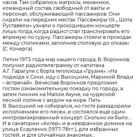
часов. Там собрались матросы, механики,
командный состав, свободный от вахты и
персонал, обслуживающий пассажиров. Они
сидели на передних местах. Пассажиры т/х „ Шота
Руставели» узнали о проходившем концерте
лишь тогда, когда радист стал транслировать его
впрямую по судну. Пассажиры стояли в проходах
между столиками, заполнив столовую до отказа»
(С. Кочерга).
Летом 1973 года мэр нашего города, В. Воронков,
получил радиотелеграмму от капитана
А.Г. Гарагуля с борта теплохода «Грузия»: «На
подходе к Сочи, иду с Высоцким, Мариной Влади
– встречай». Вячеслав Воронков предложил
гостям ознакомительную поездку по городу, а
затем пикник на Малом Ахуне, на чудесной
лесной поляне с видом на море. Петь
В. Высоцкий не собирался, но гостя раззадорили
исполнением его песен, и состоялся ещё один
импровизированный концерт. Сколько их было…
И в санатории «Актер» и в невзрачном домике на
улице Есауленко (1977-78гг.), для избранных
гостей, и для случайных знакомых…