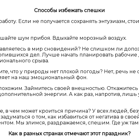
Способы избежать спешки
работу. Если не получается сохранять энтузиазм, ст
ушайте шум прибоя. Вдыхайте морозный воздух.
равляетесь в мир сновидений? Не слишком ли допо
ившихся дел. Лучше начать планировать рабочие де
ционального срыва.
те, что у природы нет плохой погоды? Нет, речь не 
лияет на наш эмоциональный фон.
ь похожим. Займитесь своей внешностью. Откажитесь
ополнительной энергии. А как раз, напротив, лишь 
 в чем может кроиться причина? У всех людей, безу
 задуматься о том, как избавиться от негатива в с
нтом. Мы злимся, раздражаемся, спешим. Где уж там
Как в разных странах отмечают этот праздник?