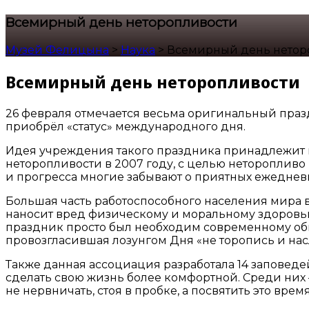
Всемирный день неторопливости
Музей Фелицына
>
Наука
>
Всемирный день нетор
Всемирный день неторопливости
26 февраля отмечается весьма оригинальный праз
приобрёл «статус» международного дня.
Идея учреждения такого праздника принадлежит 
неторопливости в 2007 году, с целью неторопливо
и прогресса многие забывают о приятных ежедневн
Большая часть работоспособного населения мира в
наносит вред физическому и моральному здоровью.
праздник просто был необходим современному общ
провозгласившая лозунгом Дня «не торопись и на
Также данная ассоциация разработала 14 заповедей
сделать свою жизнь более комфортной. Среди них –
не нервничать, стоя в пробке, а посвятить это в