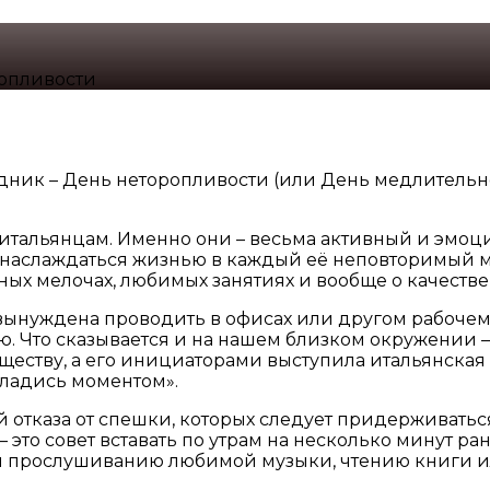
опливости
дник – День неторопливости (или День медлительн
итальянцам. Именно они – весьма активный и эмоц
 наслаждаться жизнью в каждый её неповторимый мо
ых мелочах, любимых занятиях и вообще о качестве
ынуждена проводить в офисах или другом рабочем ме
 Что сказывается и на нашем близком окружении – 
еству, а его инициаторами выступила итальянская
сладись моментом».
 отказа от спешки, которых следует придерживаться
 это совет вставать по утрам на несколько минут ра
ремя прослушиванию любимой музыки, чтению книги 