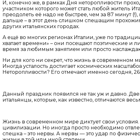
И, конечно же, в рамках Дня неторопливости про
участником которого может стать любой житель Ита
преодолеть её надо не быстрее, чем за 87 минут (!
дальше – в этот день слишком спешащим прохожи
других итальянских городах.
А ещё во многих регионах Италии, уже по традици
хватает времени» – они посещают поэтические и 
время за любимым занятием или просто наслаждаю
Ни для кого ни секрет, что жизнь в современном ми
Иногда усталость достигает космических масштабов
Неторопливости? Его отмечают именно сегодня, 26
Данный праздник появился не так уж и давно. Двена
итальянцы, которые, как известно, отличаются ве
Жизнь в современном мире диктует свои условия. 
цивилизации. Но иногда просто необходимо отвлеч
спешка – это нервы. А нервы — это удар по физич
жизни в той или иной степени.