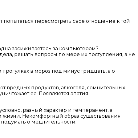
оит попытаться пересмотреть свое отношение к той
здна засиживаетесь за компьютером?
ла, решать вопросы по мере их поступления, а не
о прогулках в мороз под минус тридцать, а о
 от вредных продуктов, алкоголя, сомнительных
уничтожает ее. Появляется апатия,
словно, разный характер и темперамент, а
воей жизни. Некомфортный образ существования
 подумать о медлительности.