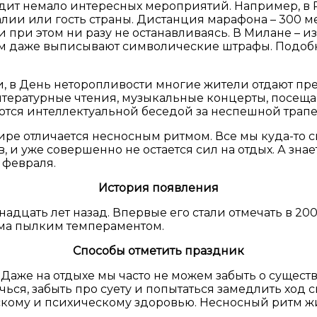
ходит немало интересных мероприятий. Например, 
лии или гость страны. Дистанция марафона – 300 ме
), и при этом ни разу не останавливаясь. В Милане 
м даже выписывают символические штрафы. Подобны
и, в День неторопливости многие жители отдают пр
литературные чтения, музыкальные концерты, посещ
тся интеллектуальной беседой за неспешной трапе
ре отличается несносным ритмом. Все мы куда-то спе
, и уже совершенно не остается сил на отдых. А зн
 февраля.
История появления
дцать лет назад. Впервые его стали отмечать в 2007
сьма пылким темпераментом.
Способы отметить праздник
Даже на отдыхе мы часто не можем забыть о сущест
ься, забыть про суету и попытаться замедлить ход
ескому и психическому здоровью. Несносный ритм ж