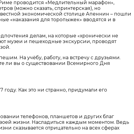
в Риме проводится «Медлительный марафон»,
тров (можно сказать, спринтерская), но
– известной экономической столице Апеннин – пошли
е «наказания для торопыжек» вводятся и в
едпочтения делам, на которые «хронически не
ают музеи и пешеходные экскурсии, проводят
зой.
шим. На учёбу, работу, на встречу с друзьями.
аете ли вы о существовании Всемирного Дня
 году. Как это ни странно, придумали его
вовании телефонов, планшетов и других благ
 своей жизни. Насладиться каждым моментом. Ведь
изни сказывается отрицательно на всех сферах