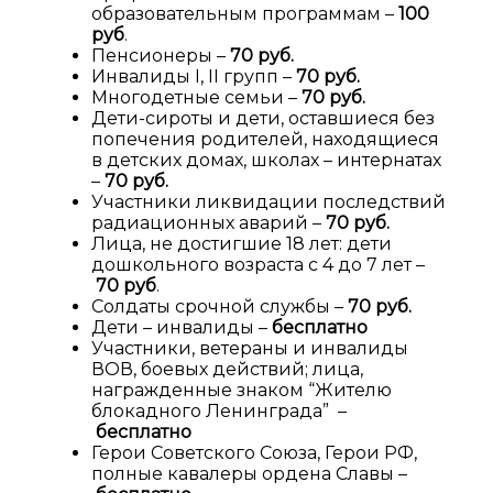
образовательным программам –
100
руб
.
Пенсионеры –
70 руб.
Инвалиды I, II групп –
70 руб.
Многодетные семьи –
70 руб.
Дети-сироты и дети, оставшиеся без
попечения родителей, находящиеся
в детских домах, школах – интернатах
–
70 руб.
Участники ликвидации последствий
радиационных аварий –
70 руб.
Лица, не достигшие 18 лет: дети
дошкольного возраста с 4 до 7 лет –
70 руб
.
Солдаты срочной службы –
70 руб.
Дети – инвалиды –
бесплатно
Участники, ветераны и инвалиды
ВОВ, боевых действий; лица,
награжденные знаком “Жителю
блокадного Ленинграда” –
бесплатно
Герои Советского Союза, Герои РФ,
полные кавалеры ордена Славы –