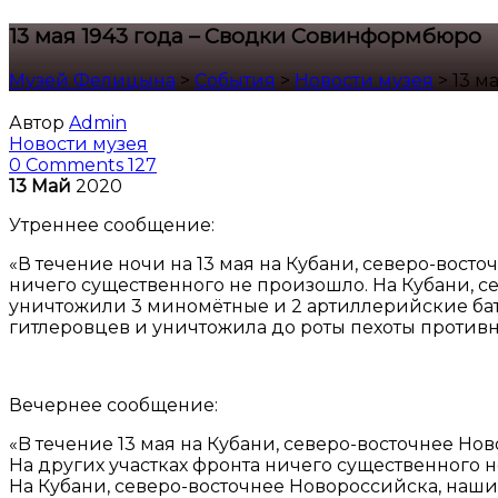
13 мая 1943 года – Сводки Совинформбюро
Музей Фелицына
>
События
>
Новости музея
>
13 м
Автор
Admin
Новости музея
0 Comments
127
13
Май
2020
Утреннее сообщение:
«В течение ночи на 13 мая на Кубани, северо-вост
ничего существенного не произошло. На Кубани, с
уничтожили 3 миномётные и 2 артиллерийские бат
гитлеровцев и уничтожила до роты пехоты против
Вечернее сообщение:
«B течение 13 мая на Кубани, северо-восточнее Н
На других участках фронта ничего существенного 
На Кубани, северо-восточнее Новороссийска, наши