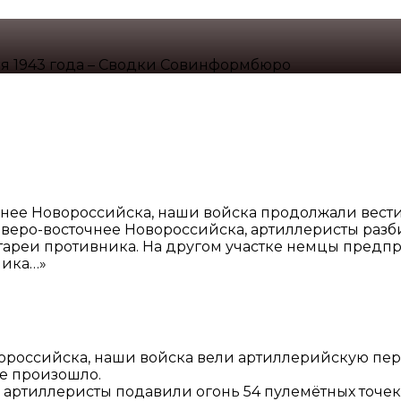
ая 1943 года – Сводки Совинформбюро
очнее Новороссийска, наши войска продолжали вести
еверо-восточнее Новороссийска, артиллеристы разби
ареи противника. На другом участке немцы предпр
ника…»
овороссийска, наши войска вели артиллерийскую пе
не произошло.
 артиллеристы подавили огонь 54 пулемётных точек