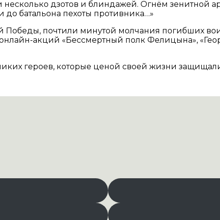
 несколько дзотов и блиндажей. Огнём зенитной ар
 до батальона пехоты противника…»
й Победы, почтили минутой молчания погибших вои
нлайн-акций «Бессмертный полк Фелицына», «Георг
еликих героев, которые ценой своей жизни защищал