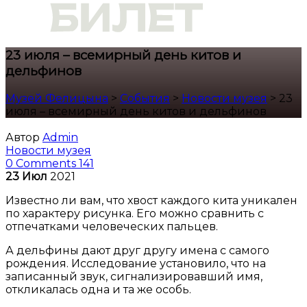
23 июля – всемирный день китов и
дельфинов
Музей Фелицына
>
События
>
Новости музея
>
23
июля – всемирный день китов и дельфинов
Автор
Admin
Новости музея
0 Comments
141
23
Июл
2021
Известно ли вам, что хвост каждого кита уникален
по характеру рисунка. Его можно сравнить с
отпечатками человеческих пальцев.
А дельфины дают друг другу имена с самого
рождения. Исследование установило, что на
записанный звук, сигнализировавший имя,
откликалась одна и та же особь.