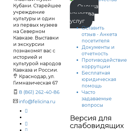
Кубани. Старейшее
Оценка
учреждение
качества
культуры и один
услуг
из первых музеев
Оставить
на Северном
отзыв - Анкета
Кавказе. Выставки
посетителя
и экскурсии
Документы и
познакомят вас с
отчетность
историей и
Противодействие
культурой народов
коррупции
Кавказа и России.
Бесплатная
Краснодар, ул.
юридическая
Гимназическая 67
помощь
Часто
8 (861) 262-40-86
задаваемые
info@felicina.ru
вопросы
Версия для
слабовидящих