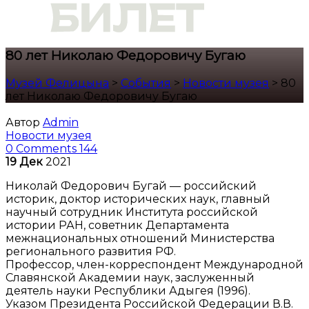
80 лет Николаю Федоровичу Бугаю
Музей Фелицына
>
События
>
Новости музея
>
80
лет Николаю Федоровичу Бугаю
Автор
Admin
Новости музея
0 Comments
144
19
Дек
2021
Николай Федорович Бугай — российский
историк, доктор исторических наук, главный
научный сотрудник Института российской
истории РАН, советник Департамента
межнациональных отношений Министерства
регионального развития РФ.
Профессор, член-корреспондент Международной
Славянской Академии наук, заслуженный
деятель науки Республики Адыгея (1996).
Указом Президента Российской Федерации В.В.