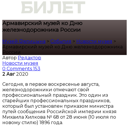
Армавирский музей ко Дню
железнодорожника России
Музей Фелицына
>
События
>
Новости музея
>
Армавирский музей ко Дню железнодорожника
России
Автор
Редактор
Новости музея
0 Comments
153
2
Авг
2020
Сегодня, в первое воскресенье августа,
железнодорожники отмечают свой
профессиональный праздник. Это один из
старейших профессиональных праздников,
который был установлен приказом министра
путей сообщения Российской империи князя
Михаила Хилкова № 68 от 28 июня (10 июля по
новому стилю) 1896 года.