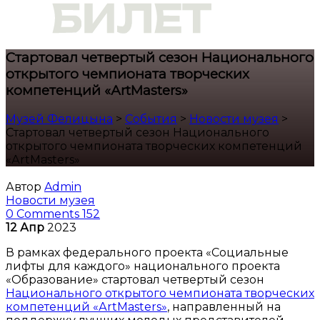
Cтартовал четвертый сезон Национального
открытого чемпионата творческих
компетенций «АrtMasters»
Музей Фелицына
>
События
>
Новости музея
>
Cтартовал четвертый сезон Национального
открытого чемпионата творческих компетенций
«АrtMasters»
Автор
Admin
Новости музея
0 Comments
152
12
Апр
2023
В рамках федерального проекта «Социальные
лифты для каждого» национального проекта
«Образование» стартовал четвертый сезон
Национального открытого чемпионата творческих
компетенций «АrtMasters»
, направленный на