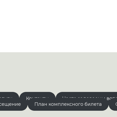
слуги
Контакты
Часто задаваемы воп
осещение
План комплексного билета