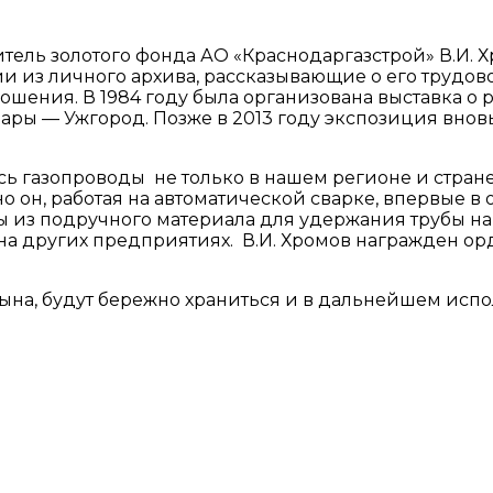
итель золотого фонда АО «Краснодаргазстрой» В.И.
и из личного архива, рассказывающие о его трудо
ения. В 1984 году была организована выставка о р
ы — Ужгород. Позже в 2013 году экспозиция вновь 
газопроводы не только в нашем регионе и стране, 
нно он, работая на автоматической сварке, впервые 
из подручного материала для удержания трубы на 
на других предприятиях. В.И. Хромов награжден ор
на, будут бережно храниться и в дальнейшем испо