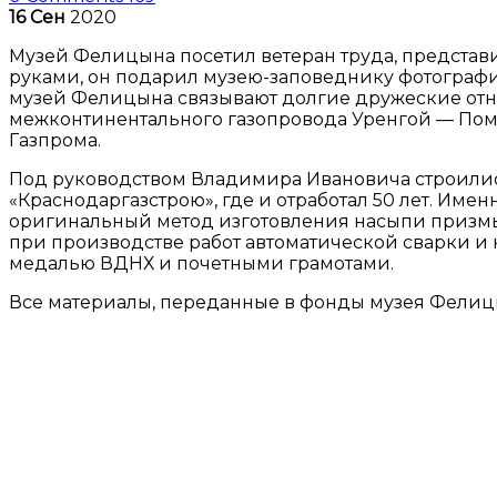
16
Сен
2020
Музей Фелицына посетил ветеран труда, представ
руками, он подарил музею-заповеднику фотографи
музей Фелицына связывают долгие дружеские отнош
межконтинентального газопровода Уренгой — Помар
Газпрома.
Под руководством Владимира Ивановича строились 
«Краснодаргазстрою», где и отработал 50 лет. Име
оригинальный метод изготовления насыпи призмы 
при производстве работ автоматической сварки и 
медалью ВДНХ и почетными грамотами.
Все материалы, переданные в фонды музея Фелицы