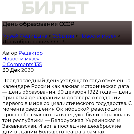
День образования СССР
Музей Фелицына
>
События
>
Новости музея
>
День образования СССР
Автор
Редактор
Новости музея
0 Comments
135
30
Дек
2020
Предпоследний день уходящего года отмечен на
календаре России как важная историческая дата
— день образования. 30 декабря 1922 года — день
принятия декларации и договора о создании
первого в мире социалистического государства. С
момента свершения Октябрьской революции
прошло без малого пять лет, уже были образованы
три республики — Белорусская, Украинская и
Закавказская. И вот, в последние декабрьские
дни в здании Большого театра в рамках