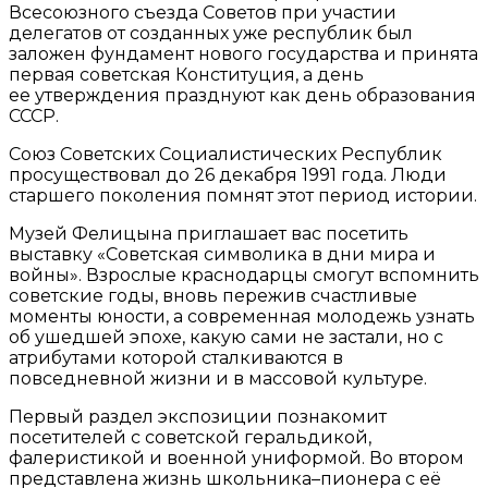
Всесоюзного съезда Советов при участии
делегатов от созданных уже республик был
заложен фундамент нового государства и принята
первая советская Конституция, а день
ее утверждения празднуют как день образования
СССР.
Союз Советских Социалистических Республик
просуществовал до 26 декабря 1991 года. Люди
старшего поколения помнят этот период истории.
Музей Фелицына приглашает вас посетить
выставку «Советская символика в дни мира и
войны». Взрослые краснодарцы смогут вспомнить
советские годы, вновь пережив счастливые
моменты юности, а современная молодежь узнать
об ушедшей эпохе, какую сами не застали, но с
атрибутами которой сталкиваются в
повседневной жизни и в массовой культуре.
Первый раздел экспозиции познакомит
посетителей с советской геральдикой,
фалеристикой и военной униформой. Во втором
представлена жизнь школьника–пионера с её