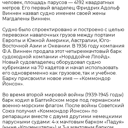
человек, площадь парусов — 4192 квадратных
метров. Его первый владелец Фридрих Адольф
Виннен назвал судно именем своей жены
Магдалены Виннен.
Судно было спроектировано и построено с целью
перевозки навалочных грузов между портами
Европы и Южной Америки, Австралии, Юго-
Восточной Азии и Океании. В 1936 году компания
Ф.А. Виннен продала этот четырехмачтовый барк
судоходной компании «Норддойче Ллойд».
Новый судовладелец оборудовал судно
кубриками на 70 кадетов и начал использовать
его одновременно как грузовое, так и учебное.
Барку присвоили новое имя — «Коммондор
Йонсон».
Во время второй мировой войны (1939-1945 годы)
барк ходил в Балтийском море под германским
военно-морским флагом. После войны Советский
Союз получил «Коммондор Йонсон» по
репарации вместе с двумя другими немецкими
парусными судами: 4-х мачтовым барком «Падуя»
(ныне «Крузенштерн») и 3-х мачтовым барком