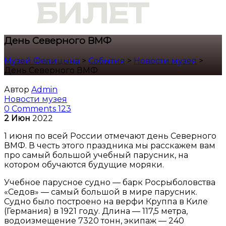
День Северного ВМФ
Музей Фелицына
>
События
>
Новости музея
>
День Северного ВМФ
Автор
Admin
Новости музея
0 Comments
123
2
Июн
2022
1 июня по всей России отмечают день Северного
ВМФ. В честь этого праздника мы расскажем вам
про самый большой учебный парусник, на
котором обучаются будущие моряки.
Учебное парусное судно — барк Росрыболовства
«Седов» — самый большой в мире парусник.
Судно было построено на верфи Круппа в Киле
(Германия) в 1921 году. Длина — 117,5 метра,
водоизмещение 7320 тонн, экипаж — 240