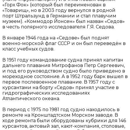
«Горх Фок» (который был переименован в
«Товарищ», но в 2003 году вернулся в родной
порт Штральзунд в Германии и стал плавучим
музеем). «Коммодор Йонсен» был назван «Седов»
в честь полярного исследователя Г.Я. Седова.
В январе 1946 года на «Седове» был поднят
военно-морской флаг СССР и он был переведён в
класс учебных судов.
В 1951 году командование судна принял капитан
дальнего плавания Митрофанов Петр Сергеевич,
и под его руководством судно было приведено в
мореходное состояние. А в 1952 году барк вышел в
первое послевоенное плавание. В 1957 году с
курсантами на борту «Седов» принял участие в
гидрографических исследованиях
Атлантического океана.
В период с 1975 по 1981 год судно находилось в
ремонте на Кронштадтском Морском заводе. В
ходе ремонта были оборудованы кубрики для 146
курсантов, актовый зал, кают-компания, столовые,