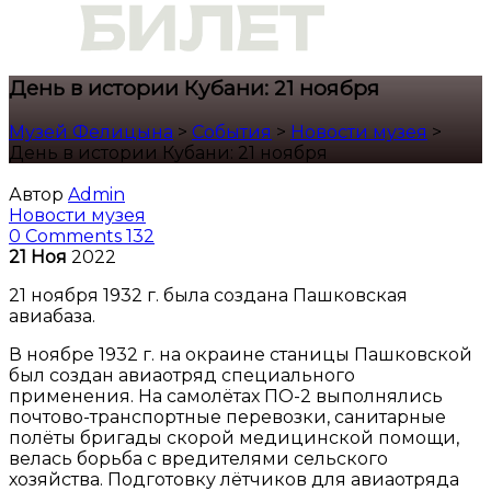
День в истории Кубани: 21 ноября
Музей Фелицына
>
События
>
Новости музея
>
День в истории Кубани: 21 ноября
Автор
Admin
Новости музея
0 Comments
132
21
Ноя
2022
21 ноября 1932 г. была создана Пашковская
авиабаза.
В ноябре 1932 г. на окраине станицы Пашковской
был создан авиаотряд специального
применения. На самолётах ПО-2 выполнялись
почтово-транспортные перевозки, санитарные
полёты бригады скорой медицинской помощи,
велась борьба с вредителями сельского
хозяйства. Подготовку лётчиков для авиаотряда