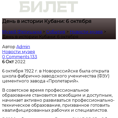
День в истории Кубани: 6 октября
Музей Фелицына
>
События
>
Новости музея
>
День в истории Кубани: 6 октября
Автор
Admin
Новости музея
0 Comments
133
6
Окт
2022
6 октября 1922 г. в Новороссийске была открыта
школа фабрично-заводского ученичества (ФЗУ)
цементного завода «Пролетарий».
В советское время профессиональное
образование становится всеобщим и доступным,
начинает активно развиваться профессионально-
техническое образование, призванное готовить
квалифицированных рабочих и специалистов.