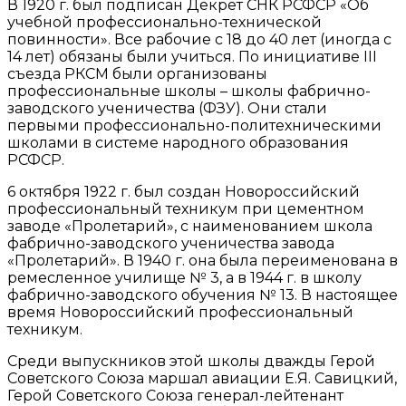
В 1920 г. был подписан Декрет СНК РСФСР «Об
учебной профессионально-технической
повинности». Все рабочие с 18 до 40 лет (иногда с
14 лет) обязаны были учиться. По инициативе III
съезда РКСМ были организованы
профессиональные школы – школы фабрично-
заводского ученичества (ФЗУ). Они стали
первыми профессионально-политехническими
школами в системе народного образования
РСФСР.
6 октября 1922 г. был создан Новороссийский
профессиональный техникум при цементном
заводе «Пролетарий», с наименованием школа
фабрично-заводского ученичества завода
«Пролетарий». В 1940 г. она была переименована в
ремесленное училище № 3, а в 1944 г. в школу
фабрично-заводского обучения № 13. В настоящее
время Новороссийский профессиональный
техникум.
Среди выпускников этой школы дважды Герой
Советского Союза маршал авиации Е.Я. Савицкий,
Герой Советского Союза генерал-лейтенант