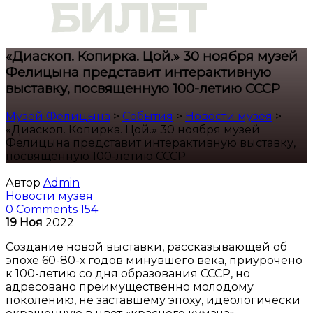
«Диаскоп. Копирка. Цой.» 30 ноября музей
Фелицына представит интерактивную
выставку, посвященную 100-летию СССР
Музей Фелицына
>
События
>
Новости музея
>
«Диаскоп. Копирка. Цой.» 30 ноября музей
Фелицына представит интерактивную выставку,
посвященную 100-летию СССР
Автор
Admin
Новости музея
0 Comments
154
19
Ноя
2022
Создание новой выставки, рассказывающей об
эпохе 60-80-х годов минувшего века, приурочено
к 100-летию со дня образования СССР, но
адресовано преимущественно
молодому
поколению, не заставшему эпоху, идеологически