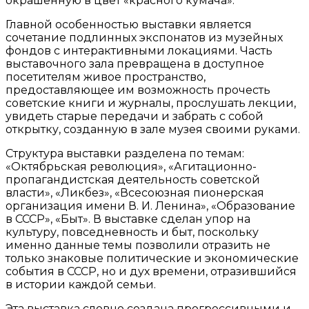
окрашенную в цвет «красного кумача».
Главной особенностью выставки является
сочетание подлинных экспонатов из музейных
фондов с интерактивными локациями. Часть
выставочного зала превращена в доступное
посетителям живое пространство,
предоставляющее им возможность прочесть
советские книги и журналы, прослушать лекции,
увидеть старые передачи и забрать с собой
открытку, созданную в зале музея своими руками.
Структура выставки разделена по темам:
«Октябрьская революция», «Агитационно-
пропагандистская деятельность советской
власти», «Ликбез», «Всесоюзная пионерская
организация имени В. И. Ленина», «Образование
в СССР», «Быт». В выставке сделан упор на
культуру, повседневность и быт, поскольку
именно данные темы позволили отразить не
только знаковые политические и экономические
события в СССР, но и дух времени, отразившийся
в истории каждой семьи.
Эта выставка словно создана прогрессивными и