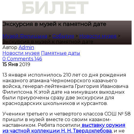
Экскурсия в музей к памятной дате
Музей Фелицына
>
События
>
Новости музея
>
Экскурсия в музей к памятной дате
Автор
Admin
Новости музея
Памятные даты
0 Comments
146
15
Янв
2019
13 января исполнилось 210 лет со дня рождения
наказного атамана Черноморского казачьего
войска, генерал-лейтенанта Григория Ивановича
Филипсона. К этой дате на минувших выходных
были приурочены сразу две экскурсии для
краснодарских школьников и курсантов.
Ученики третьего и четвертого классов СОШ № 58
пришли в музей вместе со своим казаком-
наставником. Ребята посетили
выставку оружия
из частной коллекции Н. Н. Твердохлебова
, и не