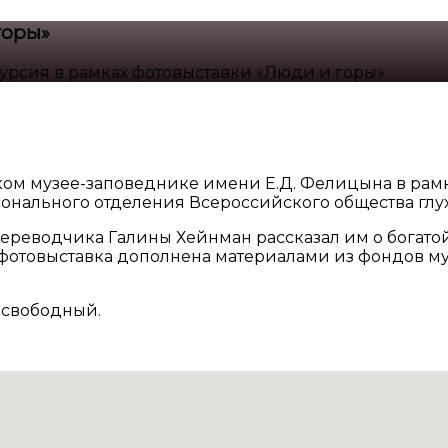
горы»
урсия в рамках фотовыставки «Люди и горы»
ком музее-заповеднике имени Е.Д. Фелицына в рам
онального отделения Всероссийского общества глух
реводчика Галины Хейнман рассказал им о богатой
фотовыставка дополнена материалами из фондов му
 свободный.