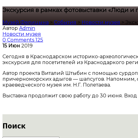
Экскурсия в рамках фотовыставки «Люди и 
Музей Фелицына
>
События
>
Новости музея
>
Экск
Автор
Admin
Новости музея
0 Comments
125
15
Июн
2019
Сегодня в Краснодарском историко-археологичес
экскурсия для посетителей из Краснодаркого реги
Автор проекта Виталий Штыбин с помощью сурдопе
причерноморских адыгов — шапсугов. Напомним, 
краеведческого музея им. Н.Г. Полетаева.
Выставка продолжит свою работу до 30 июня. Вход
Поиск