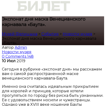
Экспонат дня маска Венецианского
карнавала «Баута».
Музей Фелицына
>
События
>
Новости музея
>
Экспонат дня маска Венецианского карнавала
«Баута».
Автор
Admin
Новости музея
0 Comments
148
10
Июл
2019
Сегодня в рубрике «экспонат дня» мы расскажем
вам о самой распространенной маске
венецианского карнавала-Баута.
Именно она считалась идеальным прикрытием
для королей и принцев, которые хотели
прогуляться по городу без риска быть узнанными.
Ее с удовольствием носили и чужестранцы.
Однако уже в XVIII веке ношение Бауты