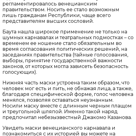
регламентировалось венецианским
правительством. Носить ее стало возможным
лишь гражданам Республики, чаще всего
представителям высших сословий.
Баута нашла широкое применение не только на
шумных карнавалах и театральных подмостках – со
временем ее ношение стало обязательным во
время согласования политических решений, на
заседаниях правительства (тайные голосования,
выборы, принятие государственной важности
законов, от которых могла зависеть безопасность
голосующих).
Нижняя часть маски устроена таким образом, что
человек мог есть и пить, не обнажая лица, а также,
благодаря специфической форме, голос человека
менялся, позволяя оставаться неузнанным.
Носили маску вместе с длинным черным плащом
и треугольной шляпой. Именно такой наряд
предпочитал небезызвестный Джакомо Казанова.
Увидеть маски венецианского карнавала и
познакомиться с их историей вы можете на