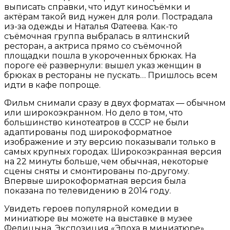
выписать справки, что идут киносъёмки и
актёрам такой вид нужен для роли. Пострадала
из-за одежды и Наталья Фатеева. Как-то
съёмочная группа выбралась в ялтинский
ресторан, а актриса прямо со съёмочной
площадки пошла в укороченных брюках. На
пороге её развернули: вышел указ женщин в
брюках в рестораны не пускать… Пришлось всем
идти в кафе попроще.
Фильм снимали сразу в двух форматах — обычном
или широкоэкранном. Но дело в том, что
большинство кинотеатров в СССР не были
адаптированы под широкоформатное
изображение и эту версию показывали только в
самых крупных городах. Широкоэкранная версия
на 22 минуты больше, чем обычная, некоторые
сцены сняты и смонтированы по-другому.
Впервые широкоформатная версия была
показана по телевидению в 2014 году.
Увидеть героев популярной комедии в
миниатюре вы можете на выставке в музее
Фелицына. Экспозиция «Эпоха в миниатюре»