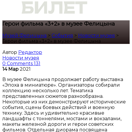
Герои фильма «3+2» в музее Фелицына
Музей Фелицына
>
События
>
Новости музея
>
Герои фильма «3+2» в музее Фелицына
Автор
Редактор
Новости музея
0 Comments
131
14
Мар
2021
В музее Фелицына продолжает работу выставка
«Эпоха в миниатюре». Организаторы собирали
коллекцию несколько лет. Тематика
представленных сюжетов разнообразна.
Некоторые из них демонстрируют исторические
события, сцены боевых действий и военную
технику. Здесь и удивительно красивые
ландшафты с тоннелями, мостами и вокзалами,
макеты железной дороги и герои советских
фильмов. Отдельная диорама посвящена