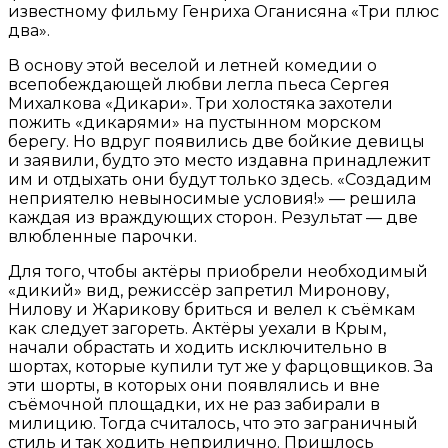
известному фильму Генриха Оганисяна «Три плюс
два».
В основу этой веселой и летней комедии о
всепобеждающей любви легла пьеса Сергея
Михалкова «Дикари». Три холостяка захотели
пожить «дикарями» на пустынном морском
берегу. Но вдруг появились две бойкие девицы
и заявили, будто это место издавна принадлежит
им и отдыхать они будут только здесь. «Создадим
неприятелю невыносимые условия!» — решила
каждая из враждующих сторон. Результат — две
влюбленные парочки.
Для того, чтобы актёры приобрели необходимый
«дикий» вид, режиссёр запретил Миронову,
Нилову и Жарикову бриться и велел к съёмкам
как следует загореть. Актёры уехали в Крым,
начали обрастать и ходить исключительно в
шортах, которые купили тут же у фарцовщиков. За
эти шорты, в которых они появлялись и вне
съёмочной площадки, их не раз забирали в
милицию. Тогда считалось, что это заграничный
стиль и так ходить неприлично. Пришлось