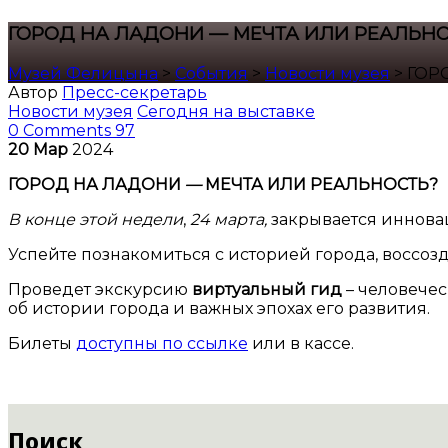
ГОРОД НА ЛАДОНИ — МЕЧТА ИЛИ РЕАЛЬНО
Музей Фелицына
>
События
>
Новости музея
>
ГОР
Автор
Пресс-секретарь
Новости музея
Сегодня на выставке
0 Comments
97
20
Мар
2024
ГОРОД НА ЛАДОНИ
—
МЕЧТА ИЛИ РЕАЛЬНОСТЬ?
В конце этой недели
,
24 марта,
закрывается иннова
Успейте познакомиться с историей города, воссоз
Проведет экскурсию
виртуальный гид
– человечес
об истории города и важных эпохах его развития.
Билеты
доступны по ссылке
или в кассе.
Поиск