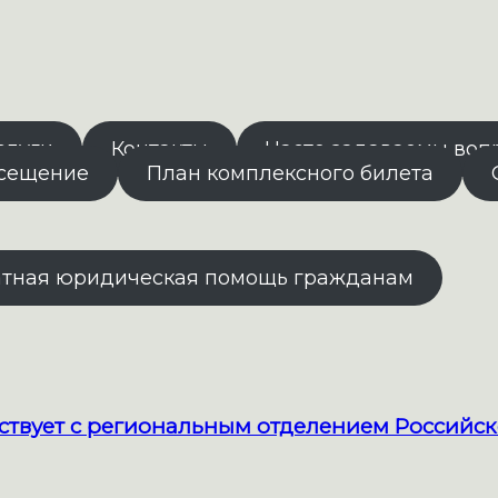
слуги
Контакты
Часто задаваемы воп
осещение
План комплексного билета
атная юридическая помощь гражданам
твует с региональным отделением Российск