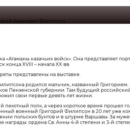
орий Иванович Филипсон
а «Атаманы казачьих войск». Она представляет пор
 конца XVIII – начала XX вв.
реты представлены на выставке.
Филипсона родился мальчик, названный Григорием. В
ское Пензенской губернии. Там будущий российский
ожил свои первые девять лет жизни.
й пехотный полк, а через короткое время прошел г
ный военный Григорий Филипсон в 20 лет уже кома
рении польских бунтов и в штурме Варшавы. За муже
е награды: ордена Св. Анны 4-й степени и 3-й степе