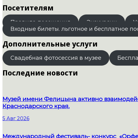
Посетителям
Правила посещения
Экскурсии
У
Входные билеты. льготное и бесплатное п
Дополнительные услуги
Свадебная фотосессия в музее
Беспл
Последние новости
Музей имени Фелицына активно взаимодейс
Краснодарского края.
5 Авг 2026
Международный фестиваль- конкурс «Орфе