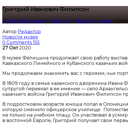
Григорий Иванович Филипсон
Музей Фелицына
>
События
>
Новости музея
>
Григ
Автор
Редактор
Новости музея
0 Comments
155
27
Окт
2020
В музее Фелицына продолжает свою работу выставк
Кавказского Линейного и Кубанского казачьих войск
Мы продолжаем знакомить вас с героями, чьи порт
В 1809 году в семье казанского дворянина Ивана 
супругой переехал в ее имение — село Архангель
казачьего войска Григорий Иванович Филипсон пр
В подростковом возрасте юноша попал в Олонецки
которую сменило офицерское училище. Потомствен
не только на учебном плацу. Он участвовал в усми
в восточной Европе, Григорий получает свои первы