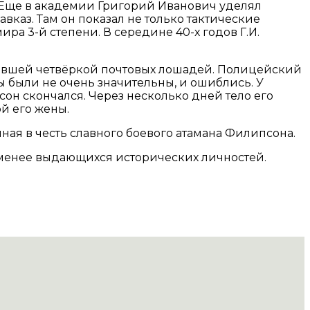
 Еще в академии Григорий Иванович уделял
вказ. Там он показал не только тактические
ира 3-й степени. В середине 40-х годов Г.И.
акавшей четвёркой почтовых лошадей. Полицейский
ы были не очень значительны, и ошиблись. У
сон скончался. Через несколько дней тело его
й его жены.
нная в честь славного боевого атамана Филипсона.
 менее выдающихся исторических личностей.