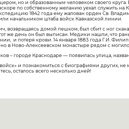
ером, но и образованным человеком своего круга.
коре по собственному желанию уехал служить на Ка
 экспедицию 1842 года ему жалован орден Св. Владим
или начальником штаба войск Кавказской линии.
вич, возвращаясь домой пешком, был сбит с ног ск
тот же день он был выписан. Медики нашли, что ран
ии, и потеря крови. 14 января 1883 года Г.И. Филип
ено в Ново-Алексеевском монастыре рядом с могило
аков – городе Краснодаре — появилась улица, назва
 войск» и познакомиться с биографиями других, не
тесь, осталось всего несколько дней!