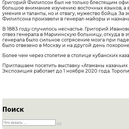
Григорий Филипсон был не только блестящим офиц
большое внимание изучению восточных языков, а вс
умения и таланты, но и отвагу, мужество бойца. За
Филипсона произвели в генерал-майоры и назнач
В 1883 году случилось несчастье. Григорий Ивано
отвез генерала в Мариинскую больницу, откуда в э
генерала было сильное сотрясение мозга при паден
было отвезено в Москву и на другой день похорон
Более чем через столетие в столице кубанских каз
Приглашаем посетить выставку «Атаманы казачьих
Экспозиция работает до 1 ноября 2020 года. Торопи
Поиск