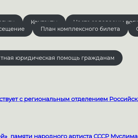
слуги
Контакты
Часто задаваемы воп
осещение
План комплексного билета
атная юридическая помощь гражданам
твует с региональным отделением Российск
й» памяти народного артиста СССР Муслима