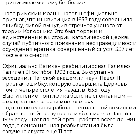
приписываемое ему безбожие.
Папа римский Иоанн-Павел II официально
признал, что инквизиция в 1633 году совершила
ошибку, силой вынудив отречься ученого от
теории Коперника. Это был первый и
единственный в истории католической церкви
случай публичного признания несправедливости
осуждения еретика, совершенный спустя 337 лет
после его смерти.
Официально Ватикан реабилитировал Галилео
Галилея 31 октября 1992 года. Выступая на
заседании Папской академии наук, Павел II
признал ошибку, которую совершила Церковь
почти четыре столетия назад, в 1633 году.
Выступление понтифика было не спонтанным —
ему предшествовала многолетняя
подготовительная работа специальной комиссии,
образованной сразу после избрания его Папой в
1979 году. Правда, сей орган работал всего до 1981
года, а сенсационная реабилитация была
озвучена спустя еще 11 лет.