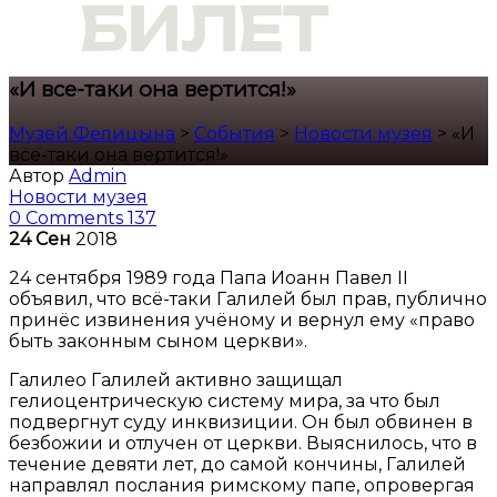
«И все-таки она вертится!»
Музей Фелицына
>
События
>
Новости музея
>
«И
все-таки она вертится!»
Автор
Admin
Новости музея
0 Comments
137
24
Сен
2018
24 сентября 1989 года Папа Иоанн Павел II
объявил, что всё-таки Галилей был прав, публично
принёс извинения учёному и вернул ему «право
быть законным сыном церкви».
Галилео Галилей активно защищал
гелиоцентрическую систему мира, за что был
подвергнут суду инквизиции. Он был обвинен в
безбожии и отлучен от церкви. Выяснилось, что в
течение девяти лет, до самой кончины, Галилей
направлял послания римскому папе, опровергая