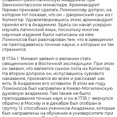
Заиконоспасском монастыре. Архимандрит
Герман приказал сделать Ломоносову допрос, на
котором тот показал, что он – дворянский сын из г.
Холмогор. Удовлетворившись этим, архимандрит
принял его в Академию. Здесь он начал усердно
изучать латинский язык, поскольку многие
научные издания были написаны на нём.
Ломоносов был разочарован тем, что в заведении
не преподавались точные науки, к которым он так
стремился.
В 1734 г. Михаил заявил о желании стать
священником в Восточной экспедиции. При этом
он заявил, что является сыном попа из Холмогор.
На втором допросе он, испугавшись сурового
наказания, признался во всём и рассказал как
есть. В Академии его оставили. В этом же году
Ломоносов был направлен в Киево-Могилянскую
духовную академию. Там также не было
преподавания точных наук и он в 1735 г. вернулся
обратно в Москву и в декабре был отобран в
группу 12 способных учеников Академии, которые
был направлены на обучение в университете при