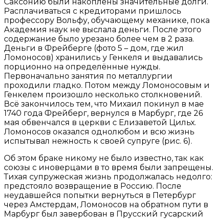
Саксонию были накоплены значительные долги.
Расплачиваться с кредиторами пришлось
профессору Вольфу, обучающему механике, пока
Академия наук не выслала деньги. После этого
содержание было урезано более чем в 2 раза.
Деньги в Фрейберге (фото 5 – дом, где жил
Ломоносов) хранились у Генкеля и выдавались
порционно на определённые нужды.
Первоначально занятия по металлургии
проходили гладко. Потом между Ломоносовым и
Генкелем произошло несколько столкновений.
Всё закончилось тем, что Михаил покинул в мае
1740 года Фрейберг, вернулся в Марбург, где 26
мая обвенчался в церкви с Елизаветой Цильх.
Ломоносов оказался однолюбом и всю жизнь
испытывал нежность к своей супруге (рис. 6).
Об этом браке никому не было известно, так как
союзы с иноверцами в то время были запрещены.
Тихая супружеская жизнь продолжалась недолго:
предстояло возвращение в Россию. После
неудавшейся попытки вернуться в Петербург
через Амстердам, Ломоносов на обратном пути в
Марбург был завербован в Прусский гусарский