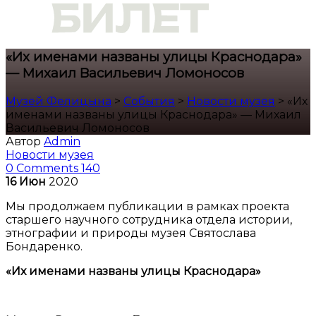
«Их именами названы улицы Краснодара»
— Михаил Васильевич Ломоносов
Музей Фелицына
>
События
>
Новости музея
>
«Их
именами названы улицы Краснодара» — Михаил
Васильевич Ломоносов
Автор
Admin
Новости музея
0 Comments
140
16
Июн
2020
Мы продолжаем публикации в рамках проекта
старшего научного сотрудника отдела истории,
этнографии и природы музея Святослава
Бондаренко.
«Их именами названы улицы Краснодара»