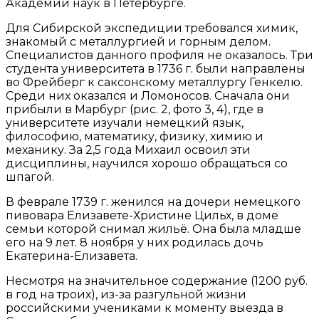
Академии наук в Петербурге.
Для Сибирской экспедиции требовался химик,
знакомый с металлургией и горным делом.
Специалистов данного профиля не оказалось. Три
студента университета в 1736 г. были направлены
во Фрейберг к саксонскому металлургу Генкелю.
Среди них оказался и Ломоносов. Сначала они
прибыли в Марбург (рис. 2, фото 3, 4), где в
университете изучали немецкий язык,
философию, математику, физику, химию и
механику. За 2,5 года Михаил освоил эти
дисциплины, научился хорошо обращаться со
шпагой.
В феврале 1739 г. женился на дочери немецкого
пивовара Елизавете-Христине Цильх, в доме
семьи которой снимал жильё. Она была младше
его на 9 лет. 8 ноября у них родилась дочь
Екатерина-Елизавета.
Несмотря на значительное содержание (1200 руб.
в год на троих), из-за разгульной жизни
российскими учениками к моменту выезда в