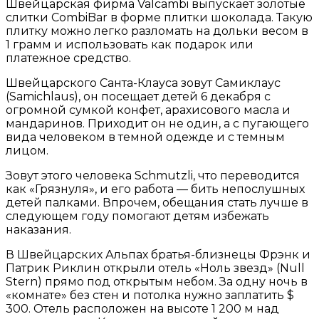
Швейцарская фирма Valcambi выпускает золотые
слитки CombiBar в форме плитки шоколада. Такую
плитку можно легко разломать на дольки весом в
1 грамм и использовать как подарок или
платежное средство.
Швейцарского Санта-Клауса зовут Самиклаус
(Samichlaus), он посещает детей 6 декабря с
огромной сумкой конфет, арахисового масла и
мандаринов. Приходит он не один, а с пугающего
вида человеком в темной одежде и с темным
лицом.
Зовут этого человека Schmutzli, что переводится
как «Грязнуля», и его работа — бить непослушных
детей палками. Впрочем, обещания стать лучше в
следующем году помогают детям избежать
наказания.
В Швейцарских Альпах братья-близнецы Фрэнк и
Патрик Риклин открыли отель «Ноль звезд» (Null
Stern) прямо под открытым небом. За одну ночь в
«комнате» без стен и потолка нужно заплатить $
300. Отель расположен на высоте 1 200 м над