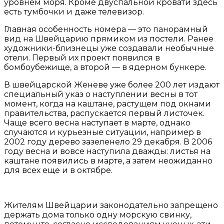
уровнем моря. Кроме двуспальной кровати здесь
есть тумбочки и даже телевизор.
Главная особенность номера — это панорамный
вид на Швейцарию прямиком из постели. Ранее
художники-близнецы уже создавали необычные
отели. Первый их проект появился в
бомбоубежище, а второй — в ядерном бункере.
В швейцарской Женеве уже более 200 лет издают
специальный указ о наступлении весны в тот
момент, когда на каштане, растущем под окнами
правительства, распускается первый листочек.
Чаще всего весна наступает в марте, однако
случаются и курьезные ситуации, например в
2002 году дерево зазеленело 29 декабря. В 2006
году весна и вовсе наступила дважды: листья на
каштане появились в марте, а затем неожиданно
для всех еще и в октябре.
Жителям Швейцарии законодательно запрещено
держать дома только одну морскую свинку,