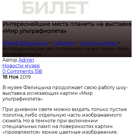
Интереснейшие места планеты на выставке
«Мир ультрафиолета»
Музей Фелицына
>
События
>
Новости музея
>
Интереснейшие места планеты на выставке «Мир
ультрафиолета»
Автор
Admin
Новости музея
0 Comments
158
18
Ноя
2019
В музее Фелицына продолжает свою работу шоу-
выставка исчезающих картин «Мир
ультрафиолета».
При дневном свете можно видеть только пустые
полотна, либо отдельную часть изображаемого
сюжета. Но в темноте при включении
специальных ламп на поверхностях картин
«проявляются» яркие цветные изображения: