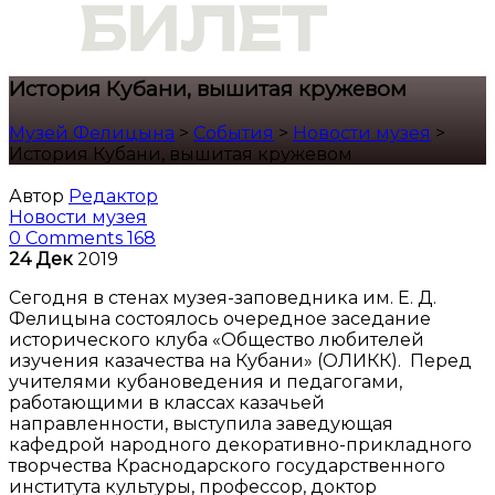
История Кубани, вышитая кружевом
Музей Фелицына
>
События
>
Новости музея
>
История Кубани, вышитая кружевом
Автор
Редактор
Новости музея
0 Comments
168
24
Дек
2019
Сегодня в стенах музея-заповедника им. Е. Д.
Фелицына состоялось очередное заседание
исторического клуба «Общество любителей
изучения казачества на Кубани» (ОЛИКК). Перед
учителями кубановедения и педагогами,
работающими в классах казачьей
направленности, выступила заведующая
кафедрой народного декоративно-прикладного
творчества Краснодарского государственного
института культуры, профессор, доктор