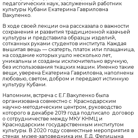
педагогических наук, заслуженный работник
культуры Кубани Екатерина Гавриловна
Вакуленко.
В ходе своей лекции она рассказала о важности
сохранения и развития традиционной казачьей
культуры и представила образцы изделий,
сотканных руками студентов института. Каждая
вышитая вещь — скатерть, платок или плащаница,
на создание которых ушло несколько лет,
уникальны и созданы исключительно вручную,
без использования ткацких машин. Именно такие
вещи, уверена Екатерина Гавриловна, наполнены
любовью, светом, добром и передают истинную
культуру Кубани.
Напомним, встреча с Е.Г.Вакуленко была
организована совместно с Краснодарским
научно-методическим центром, руководство
которого в декабре 2019 года подписало договор
о сотрудничестве между МКУ КНМЦ и
Краснодарским государственным институтом
культуры. В 2020 году совместные мероприятия в
стенах музея-заповедника им. Е.Д. Фелицына