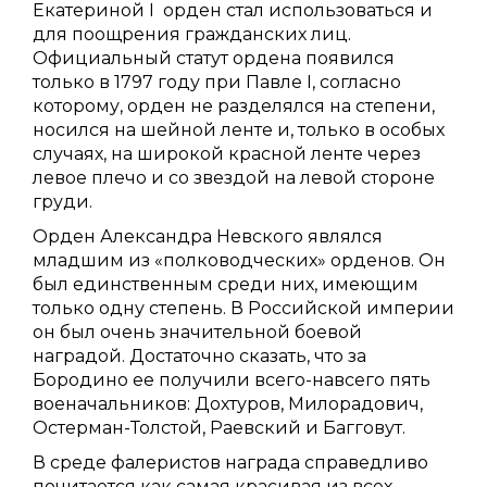
Екатериной I орден стал использоваться и
для поощрения гражданских лиц.
Официальный статут ордена появился
только в 1797 году при Павле I, согласно
которому, орден не разделялся на степени,
носился на шейной ленте и, только в особых
случаях, на широкой красной ленте через
левое плечо и со звездой на левой стороне
груди.
Орден Александра Невского являлся
младшим из «полководческих» орденов. Он
был единственным среди них, имеющим
только одну степень. В Российской империи
он был очень значительной боевой
наградой. Достаточно сказать, что за
Бородино ее получили всего-навсего пять
военачальников: Дохтуров, Милорадович,
Остерман-Толстой, Раевский и Багговут.
В среде фалеристов награда справедливо
почитается как самая красивая из всех