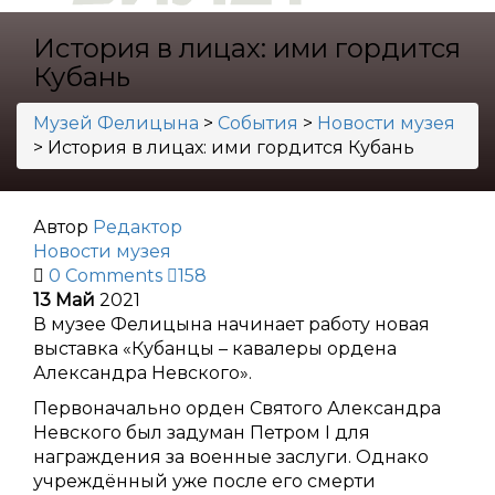
История в лицах: ими гордится
Кубань
Музей Фелицына
>
События
>
Новости музея
>
История в лицах: ими гордится Кубань
Автор
Редактор
Новости музея
0 Comments
158
13
Май
2021
В музее Фелицына начинает работу новая
выставка «Кубанцы – кавалеры ордена
Александра Невского».
Первоначально орден Святого Александра
Невского был задуман Петром I для
награждения за военные заслуги. Однако
учреждённый уже после его смерти