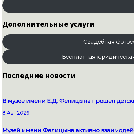
Дополнительные услуги
Свадебная фотос
Бесплатная юридическа
Последние новости
В музее имени Е.Д. Фелицына прошел детс
8 Авг 2026
Музей имени Фелицына активно взаимодейс