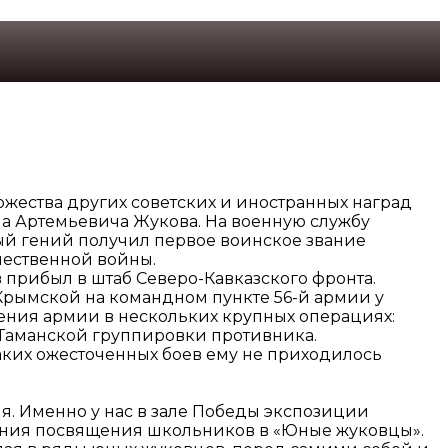
ожества других советских и иностранных наград
на Артемьевича Жукова. На военную службу
нный гений получил первое воинское звание
чественной войны.
в прибыл в штаб Северо-Кавказского фронта.
 Крымской на командном пункте 56-й армии у
пления армии в нескольких крупных операциях:
 Таманской группировки противника.
таких ожесточенных боев ему не приходилось
. Именно у нас в зале Победы экспозиции
мония посвящения школьников в «Юные жуковцы».