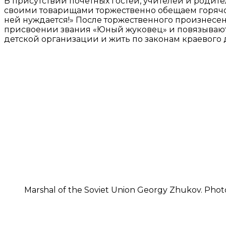
В присутствии почетных гостей, учителей и родит
своими товарищами торжественно обещаем горячо л
ней нуждается!» После торжественного произнесе
присвоении звания «Юный жуковец» и повязывают
детской организации и жить по законам краевого
Marshal of the Soviet Union Georgy Zhukov. P