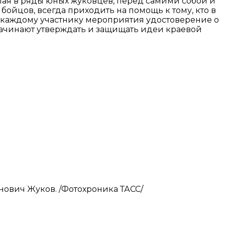
упая в ряды юных жуковцев, перед самими собой и
ойцов, всегда приходить на помощь к тому, кто в
 каждому участнику мероприятия удостоверение о
ачинают утверждать и защищать идеи краевой
инович Жуков. /Фотохроника ТАСС/