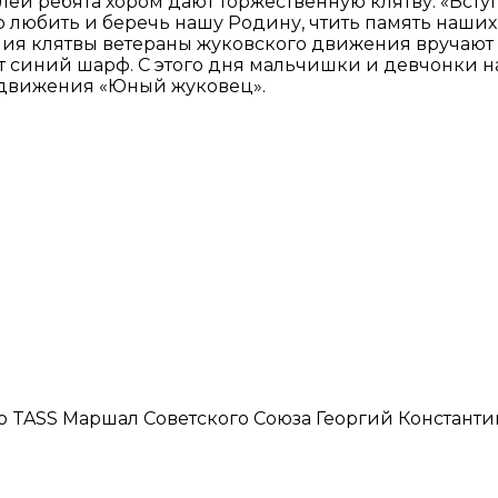
елей ребята хором дают торжественную клятву: «Вст
юбить и беречь нашу Родину, чтить память наших б
ния клятвы ветераны жуковского движения вручают
 синий шарф. С этого дня мальчишки и девчонки н
 движения «Юный жуковец».
hoto TASS Маршал Советского Союза Георгий Констант