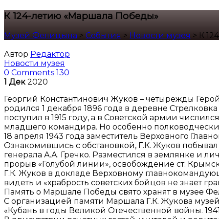
К 124-летию «Маршала Победы»
Музей Фелицына
>
События
>
Новости музея
>
К 12
Автор
Редактор
Новости музея
0 Comments
130
1
Дек
2020
Георгий Константинович Жуков – четырежды Герой 
родился 1 декабря 1896 года в деревне Стрелковк
поступил в 1915 году, а в Советской армии числил
младшего командира. Но особенно полководческий
18 апреля 1943 года заместитель Верховного Главн
Ознакомившись с обстановкой, Г.К. Жуков побывал 
генерала А.А. Гречко. Разместился в землянке и л
прорыв «Голубой линии», освобождение ст. Крымск
Г.К. Жуков в докладе Верховному главнокомандующ
видеть и «храбрость советских бойцов не знает гра
Память о Маршале Победы свято хранят в музее Ф
С организацией памяти Маршала Г.К. Жукова музе
«Кубань в годы Великой Отечественной войны. 19