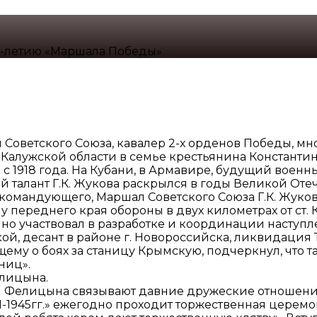
4-летию «Маршала Победы»
Советского Союза, кавалер 2-х орденов Победы, мн
а Калужской области в семье крестьянина Константи
ся с 1918 года. На Кубани, в Армавире, будущий вое
 талант Г.К. Жукова раскрылся в годы Великой Оте
окомандующего, Маршал Советского Союза Г.К. Жуко
у переднего края обороны в двух километрах от ст.
ично участвовал в разработке и координации насту
ой, десант в районе г. Новороссийска, ликвидация
ему о боях за станицу Крымскую, подчеркнул, что 
ниц».
елицына.
й Фелицына связывают давние дружеские отношения
41-1945гг.» ежегодно проходит торжественная цере