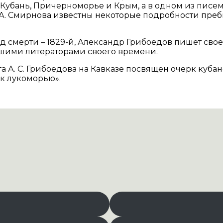
Кубань, Причерноморье и Крым, а в одном из писем
 А. Смирнова известны некоторые подробности пребы
год смерти – 1829-й, Александр Грибоедов пишет сво
йшими литераторами своего времени.
. С. Грибоедова на Кавказе посвящен очерк кубанс
 к лукоморью».