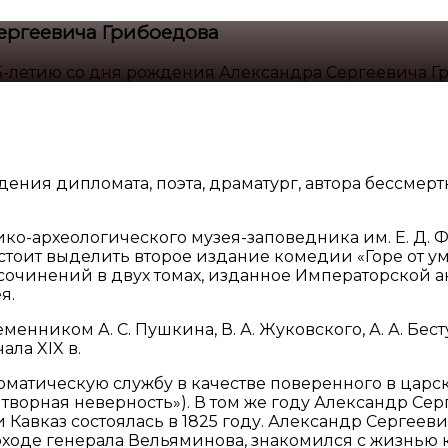
ергеевича Грибоедова
5-летию со дня рождения Александра Сергеевича Г
ождения дипломата, поэта, драматург, автора бессме
ико-археологического музея-заповедника им. Е. Д.
ит выделить второе издание комедии «Горе от ума»
инений в двух томах, изданное Императорской акаде
я.
еменником А. С. Пушкина, В. А. Жуковского, А. А. Бе
ла XIX в.
оматическую службу в качестве поверенного в царс
ритворная неверность»). В том же году Александр Се
Кавказ состоялась в 1825 году. Александр Сергеевич
оходе генерала Вельяминова, знакомился с жизнью к