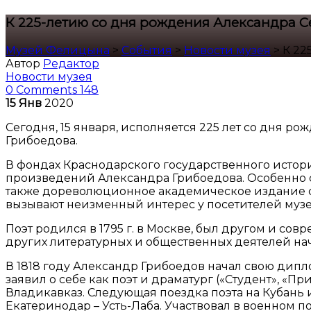
К 225-летию со дня рождения Александра С
Музей Фелицына
>
События
>
Новости музея
>
К 22
Автор
Редактор
Новости музея
0 Comments
148
15
Янв
2020
Сегодня, 15 января, исполняется 225 лет со дня р
Грибоедова.
В фондах Краснодарского государственного истор
произведений Александра Грибоедова. Особенно сто
также дореволюционное академическое издание соч
вызывают неизменный интерес у посетителей музе
Поэт родился в 1795 г. в Москве, был другом и совр
других литературных и общественных деятелей нача
В 1818 году Александр Грибоедов начал свою дипл
заявил о себе как поэт и драматург («Студент», «П
Владикавказ. Следующая поездка поэта на Кубань и 
Екатеринодар – Усть-Лаба. Участвовал в военном п