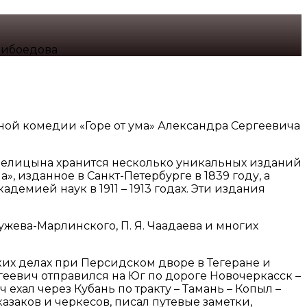
рибоедова
ртной комедии «Горе от ума» Александра Сергеевича
 Фелицына хранится несколько уникальных изданий
, изданное в Санкт-Петербурге в 1839 году, а
мией наук в 1911 – 1913 годах. Эти издания
стужева-Марлинского, П. Я. Чаадаева и многих
ких делах при Персидском дворе в Тегеране и
ргеевич отправился на Юг по дороге Новочеркасск –
 ехал через Кубань по тракту – Тамань – Копыл –
азаков и черкесов, писал путевые заметки,