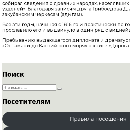
собирал сведения о древних народах, населявших 
узденей». Благодаря записям друга Грибоедова Д.
закубанским черкесам (адыгам).
Все эти годы, начиная с 1816-го и практически по 
прославило его и выдвинуло в один ряд с видне
Пребыванию выдающегося дипломата и драматурга А
«От Тамани до Каспийского моря» в книге «Дорога
Поиск
Посетителям
Правила посещения