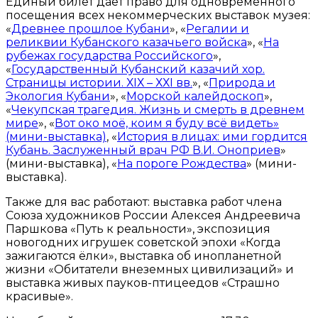
Единый билет даёт право для одновременного
посещения всех некоммерческих выставок музея:
«
Древнее прошлое Кубани
», «
Регалии и
реликвии Кубанского казачьего войска
», «
На
рубежах государства Российского
»,
«
Государственный Кубанский казачий хор.
Страницы истории. ХIХ – ХХI вв.
», «
Природа и
Экология Кубани
», «
Морской калейдоскоп
»,
«
Чекупская трагедия. Жизнь и смерть в древнем
мире
», «
Вот око моё, коим я буду всё видеть»
(мини-выставка)
, «
История в лицах: ими гордится
Кубань. Заслуженный врач РФ В.И. Оноприев
»
(мини-выставка), «
На пороге Рождества
» (мини-
выставка).
Также для вас работают: выставка работ члена
Союза художников России Алексея Андреевича
Паршкова «Путь к реальности», экспозиция
новогодних игрушек советской эпохи «Когда
зажигаются ёлки», выставка об инопланетной
жизни «Обитатели внеземных цивилизаций» и
выставка живых пауков-птицеедов «Страшно
красивые».