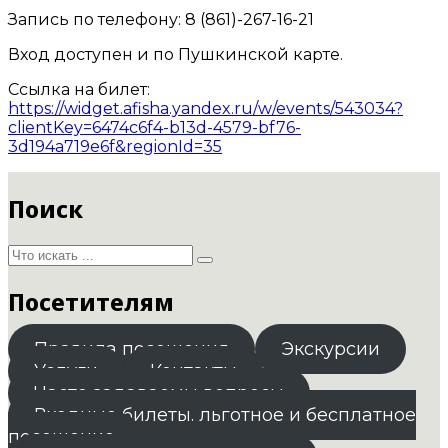
Запись по телефону: 8 (861)-267-16-21
Вход доступен и по Пушкинской карте.
Ссылка на билет:
https://widget.afisha.yandex.ru/w/events/543034?
clientKey=6474c6f4-b13d-4579-bf76-
3d194a719e6f&regionId=35
Поиск
Посетителям
Правила посещения
Экскурсии
Услуги
Контакты
Часто задаваемы вопросы
Входные билеты. льготное и бесплатное
посещение