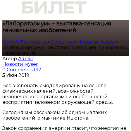
«Лабораториум» – выставка-сенсация
гениальных изобретений.
Музей Фелицына
>
События
>
Новости музея
>
«Лабораториум» – выставка-сенсация гениальных
изобретений.
Автор
Admin
Новости музея
0 Comments
132
5
Июн
2019
Все экспонаты смоделированы на основе
физических явлений, возможностей
человеческого организма и особенностей
восприятия человеком окружающей среды.
Сегодня мы расскажем об одном из таких
изобретений, о маятнике Ньютона.
Закон сохранения энергии гласит, что энергия не