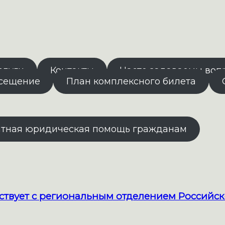
слуги
Контакты
Часто задаваемы воп
осещение
План комплексного билета
атная юридическая помощь гражданам
твует с региональным отделением Российск