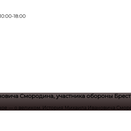
 10:00-18:00
новича Смородина, участника обороны Брест
ое — о великом. История Михаила Ивановича Сморо