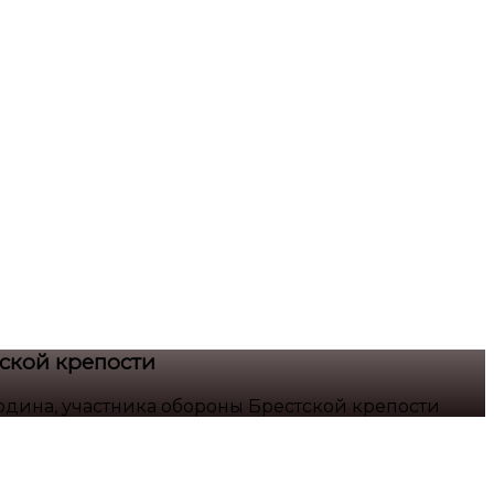
ской крепости
дина, участника обороны Брестской крепости