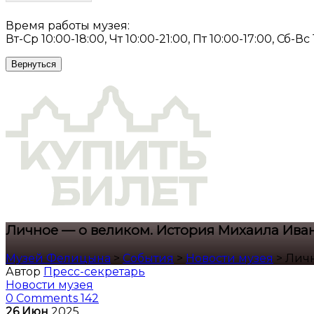
Время работы музея:
Вт-Ср 10:00-18:00, Чт 10:00-21:00, Пт 10:00-17:00, Сб-Вс
Вернуться
Личное — о великом. История Михаила Ива
Музей Фелицына
>
События
>
Новости музея
>
Личн
Автор
Пресс-секретарь
Новости музея
0 Comments
142
26
Июн
2025