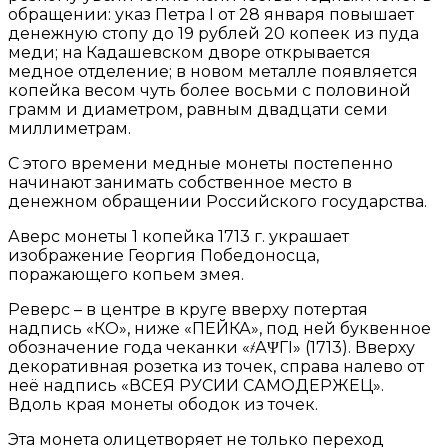
обращении: указ Петра I от 28 января повышает
денежную стопу до 19 рублей 20 копеек из пуда
меди; на Кадашевском дворе открывается
медное отделение; в новом металле появляется
копейка весом чуть более восьми с половиной
грамм и диаметром, равным двадцати семи
миллиметрам.
С этого времени медные монеты постепенно
начинают занимать собственное место в
денежном обращении Российского государства.
Аверс монеты 1 копейка 1713 г. украшает
изображение Георгия Победоносца,
поражающего копьем змея.
Реверс – в центре в круге вверху потертая
надпись «КО», ниже «ПЕЙКА», под ней буквенное
обозначение года чеканки «҂АΨГI» (1713). Вверху
декоративная розетка из точек, справа налево от
неё надпись «ВСЕЯ РУСИИ САМОДЕРЖЕЦ».
Вдоль края монеты ободок из точек.
Эта монета олицетворяет не только переход