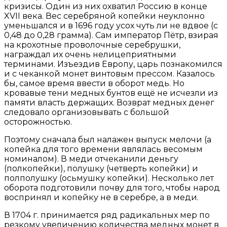
кризисы. Один из них охватил Россию в конце
XVII века. Вес серебряной копейки неуклонно
уменьшался и в 1696 году усох чуть ли не вдвое (с
0,48 до 0,28 грамма). Сам император Пётр, взирая
на крохотные проволочные серебрушки,
награждал их очень нелицеприятными
терминами. Изъездив Европу, царь познакомился
и с чеканкой монет винтовым прессом. Казалось
бы, самое время ввести в оборот медь. Но
кровавые тени медных бунтов ещё не исчезли из
памяти власть держащих. Возврат медных денег
следовало организовывать с большой
осторожностью.
Поэтому сначала был налажен выпуск мелочи (а
копейка для того времени являлась весомым
номиналом). В меди отчеканили деньгу
(полкопейки), полушку (четверть копейки) и
полполушку (осьмушку копейки). Несколько лет
оборота подготовили почву для того, чтобы народ
воспринял и копейку не в серебре, а в меди.
В 1704 г. принимается ряд радикальных мер по
резкому увеличению количества медных монет в