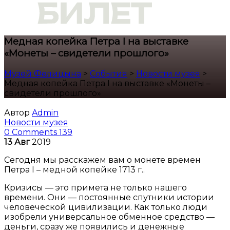
Медная копейка Петра I на выставке
«Монеты – свидетели прошлого»
Музей Фелицына
>
События
>
Новости музея
>
Медная копейка Петра I на выставке «Монеты –
свидетели прошлого»
Автор
Admin
Новости музея
0 Comments
139
13
Авг
2019
Сегодня мы расскажем вам о монете времен
Петра I – медной копейке 1713 г..
Кризисы — это примета не только нашего
времени. Они — постоянные спутники истории
человеческой цивилизации. Как только люди
изобрели универсальное обменное средство —
деньги, сразу же появились и денежные