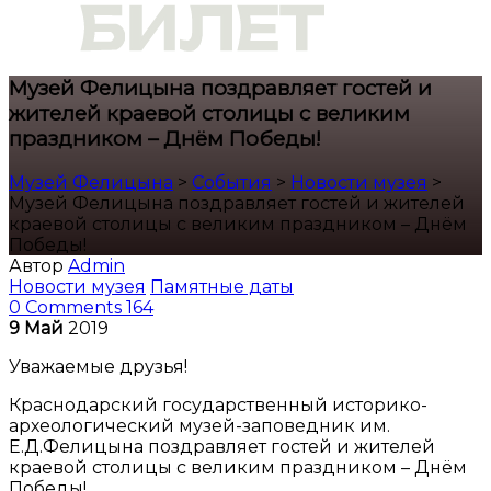
Музей Фелицына поздравляет гостей и
жителей краевой столицы с великим
праздником – Днём Победы!
Музей Фелицына
>
События
>
Новости музея
>
Музей Фелицына поздравляет гостей и жителей
краевой столицы с великим праздником – Днём
Победы!
Автор
Admin
Новости музея
Памятные даты
0 Comments
164
9
Май
2019
Уважаемые друзья!
Краснодарский государственный историко-
археологический музей-заповедник им.
Е.Д.Фелицына поздравляет гостей и жителей
краевой столицы с великим праздником – Днём
Победы!