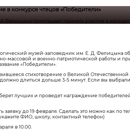
е в конкурсе чтецов «Победители»
й Фелицына приглашает принять участие в конкурс
ический музей-заповедник им. Е. Д. Фелицына объ
но-массовой и военно-патриотической работы и п
азвание «Победители».
авившееся стихотворение о Великой Отечественной в
 должно длиться дольше 3-5 минут. Если вы выбрал
ерет лучших и проведет награждение победителей.
аявку до 19 февраля. Сделать это можно как по теле
(укажите ФИО, школу, контактный телефон)
раля в 10.00.