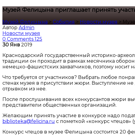
Музей Фелицына приглашает принять участи
Музей Фелицына
>
События
>
Новости музея
>
Музе
Автор
Admin
Новости музея
0 Comments
125
30
Янв
2019
Краснодарский государственный историко-археолог
традиции он проходит в рамках месячника оборон
немецко-фашистских захватчиков, поэтому носит н
Что требуется от участников? Выбрать любое понр
стенах музея в присутствии жюри. Выступление не
отрывком из нее.
После прослушивания всех конкурсантов жюри выб
представители общественных организаций.
Желающим принять участие в конкурсе надо подать з
biblioteka@felicina.ru
с пометкой «конкурс чтецов» 
Конкурс чтецов в музее Фелицына состоится 20 фев