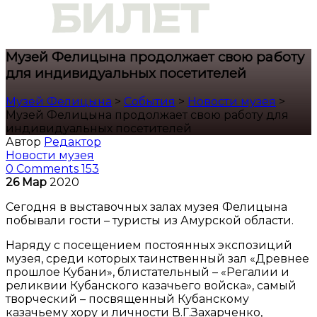
Музей Фелицына продолжает свою работу
для индивидуальных посетителей
Музей Фелицына
>
События
>
Новости музея
>
Музей Фелицына продолжает свою работу для
индивидуальных посетителей
Автор
Редактор
Новости музея
0 Comments
153
26
Мар
2020
Сегодня в выставочных залах музея Фелицына
побывали гости – туристы из Амурской области.
Наряду с посещением постоянных экспозиций
музея, среди которых таинственный зал «Древнее
прошлое Кубани», блистательный – «Регалии и
реликвии Кубанского казачьего войска», самый
творческий – посвященный Кубанскому
казачьему хору и личности В.Г.Захарченко,