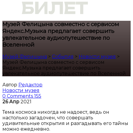
Музей Фелицына совместно с сервисом
Яндекс.Музыка предлагает совершить
увлекательное аудиопутешествие по
Вселенной
Музей Фелицына
>
События
>
Новости музея
>
Музей Фелицына совместно с сервисом
Яндекс.Музыка предлагает совершить
увлекательное аудиопутешествие по Вселенной
Автор
Редактор
Новости музея
0 Comments
155
26
Апр
2021
Тема космоса никогда не надоест, ведь он
настолько загадочен, что совершать
удивительные открытия и разгадывать его тайны
можно ежедневно.