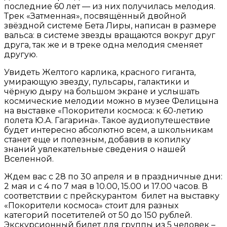
последние 60 лет — из них получилась мелодия.
Трек «Затменная», посвящённый двойной
звёздной системе Бета Лиры, написан в размере
вальса: в системе звезды вращаются вокруг друг
друга, так же и в треке одна мелодия сменяет
другую.
Увидеть Желтого карлика, красного гиганта,
умирающую звезду, пульсары, галактики и
чёрную дыру на большом экране и услышать
космические мелодии можно в музее Фелицына
на выставке «Покорители космоса: к 60-летию
полета Ю.А. Гагарина». Такое аудиопутешествие
будет интересно абсолютно всем, а школьникам
станет еще и полезным, добавив в копилку
знаний увлекательные сведения о нашей
Вселенной.
Ждем вас с 28 по 30 апреля и в праздничные дни:
2 мая и с 4 по 7 мая в 10.00, 15.00 и 17.00 часов. В
соответствии с прейскурантом билет на выставку
«Покорители космоса» стоит для разных
категорий посетителей от 50 до 150 рублей.
Экскурсионный билет для группы из 5 человек –