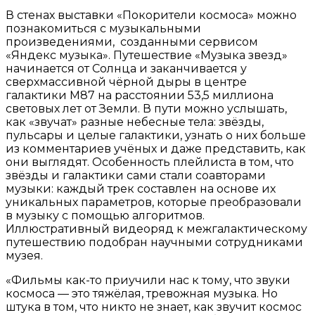
В стенах выставки «Покорители космоса» можно
познакомиться с музыкальными
произведениями, созданными сервисом
«Яндекс музыка». Путешествие «Музыка звезд»
начинается от Солнца и заканчивается у
сверхмассивной чёрной дыры в центре
галактики M87 на расстоянии 53,5 миллиона
световых лет от Земли. В пути можно услышать,
как «звучат» разные небесные тела: звёзды,
пульсары и целые галактики, узнать о них больше
из комментариев учёных и даже представить, как
они выглядят. Особенность плейлиста в том, что
звёзды и галактики сами стали соавторами
музыки: каждый трек составлен на основе их
уникальных параметров, которые преобразовали
в музыку с помощью алгоритмов.
Иллюстративный видеоряд к межгалактическому
путешествию подобран научными сотрудниками
музея.
«Фильмы как-то приучили нас к тому, что звуки
космоса — это тяжёлая, тревожная музыка. Но
штука в том, что никто не знает, как звучит космос