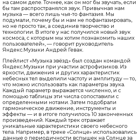
на самом деле. Точнее, как он мог бы звучать, если
бы там распространялся звук. Привычная нам
музыка — всего лишь чья-то фантазия. Мы
подумали, почему бы и нам не пофантазировать,
но не просто так, а соединив творчество и
технологии. В итоге у нас получился новый звук
космоса, с которым мы хотим познакомить наших
пользователей», — говорит руководитель
Яндекс.Музыки Андрей Гевак.
Плейлист «Музыка звёзд» был создан командой
Яндекс.Музыки при участии астрофизиков. Из
яркости, движения и других характеристик
небесных тел выделили частоту и амплитуду — то,
что можно использовать как параметры звука.
Каждый параметр выражается численно, и с
помощью таблицы эти числа сопоставили с
определенными нотами. Затем подобрали
гармоническое движение, инструменты и
эффекты — и в итоге получилось 10 законченных
произведений. Каждый трек отражает
уникальные характеристики своего небесного
тела. Например, в треке «Солнце» использовались
данные о периодичности вспышек на Солнце за