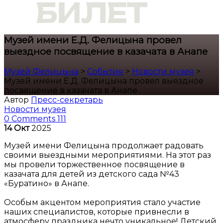
Музей имени Е.Д. Фелицына провел
выездное посвящение в казачата в Анапе
Музей Фелицына
>
События
>
Новости музея
>
Музей имени Е.Д. Фелицына провел выездное
посвящение в казачата в Анапе
Автор
Пресс-секретарь
Новости музея
0 Comments
111
14
Окт
2025
Музей имени Фелицына продолжает радовать
своими выездными мероприятиями. На этот раз
мы провели торжественное посвящение в
казачата для детей из детского сада №43
«Буратино» в Анапе.
Особым акцентом мероприятия стало участие
наших специалистов, которые привнесли в
атмосферу праздника нечто уникальное! Детский